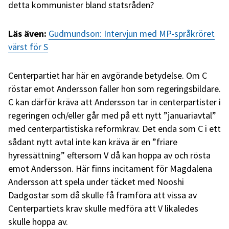
detta kommunister bland statsråden?
Läs även:
Gudmundson: Intervjun med MP-språkröret
värst för S
Centerpartiet har här en avgörande betydelse. Om C
röstar emot Andersson faller hon som regeringsbildare.
C kan därför kräva att Andersson tar in centerpartister i
regeringen och/eller går med på ett nytt ”januariavtal”
med centerpartistiska reformkrav. Det enda som C i ett
sådant nytt avtal inte kan kräva är en ”friare
hyressättning” eftersom V då kan hoppa av och rösta
emot Andersson. Här finns incitament för Magdalena
Andersson att spela under täcket med Nooshi
Dadgostar som då skulle få framföra att vissa av
Centerpartiets krav skulle medföra att V likaledes
skulle hoppa av.