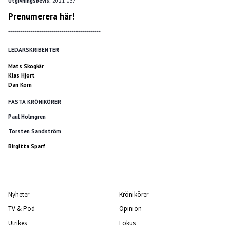
Utgivningsbevis:
2021-037
Prenumerera här!
*********************************************
LEDARSKRIBENTER
Mats Skogkär
Klas Hjort
Dan Korn
FASTA KRÖNIKÖRER
Paul Holmgren
Torsten Sandström
Birgitta Sparf
Nyheter
Krönikörer
TV & Pod
Opinion
Utrikes
Fokus