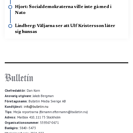
Hjort: Socialdemokraterna ville inte gå med i
Nato
Lindberg: Väljarna ser att Ulf Kristersson låter
sig hunsas
Chefredaktör:
Dan Korn
Ansvarig utgivare:
Jakob Bergman
Företagsnamn:
Bulletin Media Sverige AB
Kundtjänst:
info@bulletin.nu
Tips:
Mejla reportrarna (förnamn.efternamn@bulletin.nu)
Adress:
Mailbox 410, 111 73 Stockholm
Organisationsnummer:
559367-0671
Bankgiro:
5840–5473