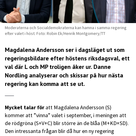
Moderaterna och Socialdemokraterna kan hamna i samma regering
efter valet i höst. Foto: Robin Ek/Henrik Montgomery/TT
Magdalena Andersson ser i dagsläget ut som
regeringsbildare efter höstens riksdagsval, ett
val där L och MP troligen åker ur. Danne
Nordling analyserar och skissar på hur nästa
regering kan komma att se ut.
Mycket talar för
att Magdalena Andersson (S)
kommer att ”vinna” valet i september, i meningen att
de rödgröna (S+V+C) blir större än de blåa (M+KD+SD).
Den intressanta frågan blir då hur en ny regering