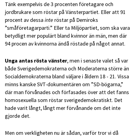
Tänk exempelvis de 3 procenten företagare och
jordbrukare som röstar på Vänsterpartiet. Eller att 91
procent av dessa
inte
röstar på Demiroks
”småföretagarparti.” Eller ta Miljöpartiet, som ska vara
betydligt mer populärt bland kvinnor än män, men där
94 procen av kvinnorna ändå röstade på något annat.
Unga antas rösta vänster
, men i senaste valet så var
både Sverigedemokraterna och Moderaterna större än
Socialdemokraterna bland väljare i åldern 18 - 21. Vissa
minns kanske SVT-dokumentären om ”SD-bögarna,”
där man förvånades och förfasades över att det fanns
homosexuella som röstar sverigedemokratiskt. Det
hade varit långt, långt mer förvånande om det inte
gjorde det.
Men om verkligheten nu är sådan, varför tror vi då