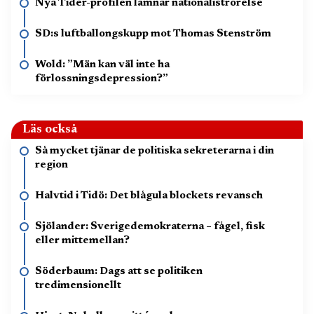
Nya Tider-profilen lämnar nationaliströrelse
SD:s luftballongskupp mot Thomas Stenström
Wold: ”Män kan väl inte ha
förlossningsdepression?”
Läs också
Så mycket tjänar de politiska sekreterarna i din
region
Halvtid i Tidö: Det blågula blockets revansch
Sjölander: Sverigedemokraterna – fågel, fisk
eller mittemellan?
Söderbaum: Dags att se politiken
tredimensionellt