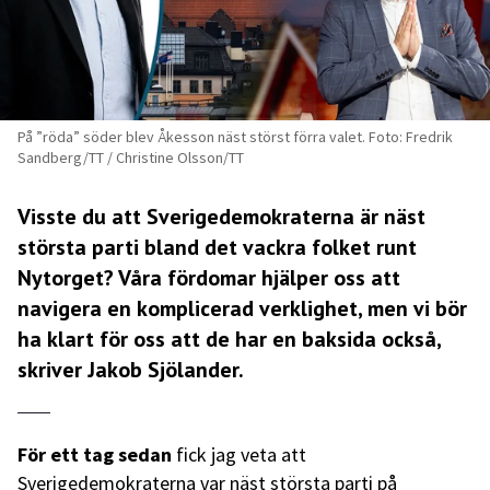
På ”röda” söder blev Åkesson näst störst förra valet. Foto: Fredrik
Sandberg/TT / Christine Olsson/TT
Visste du att Sverigedemokraterna är näst
största parti bland det vackra folket runt
Nytorget? Våra fördomar hjälper oss att
navigera en komplicerad verklighet, men vi bör
ha klart för oss att de har en baksida också,
skriver Jakob Sjölander.
För ett tag sedan
fick jag veta att
Sverigedemokraterna var näst största parti på