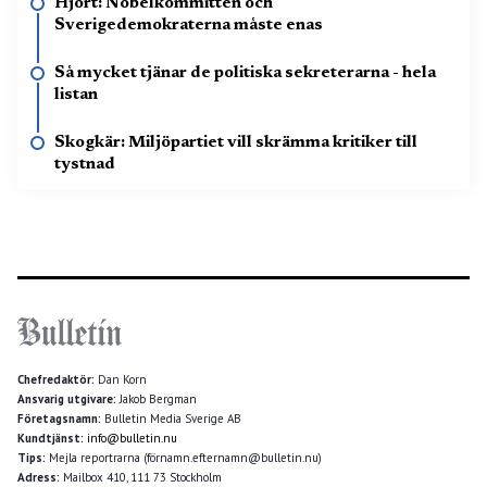
Hjort: Nobelkommittén och
Sverigedemokraterna måste enas
Så mycket tjänar de politiska sekreterarna - hela
listan
Skogkär: Miljöpartiet vill skrämma kritiker till
tystnad
Chefredaktör:
Dan Korn
Ansvarig utgivare:
Jakob Bergman
Företagsnamn:
Bulletin Media Sverige AB
Kundtjänst:
info@bulletin.nu
Tips:
Mejla reportrarna (förnamn.efternamn@bulletin.nu)
Adress:
Mailbox 410, 111 73 Stockholm