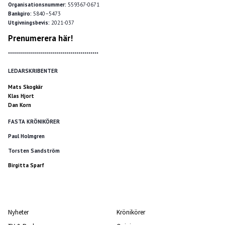
Organisationsnummer:
559367-0671
Bankgiro:
5840–5473
Utgivningsbevis:
2021-037
Prenumerera här!
*********************************************
LEDARSKRIBENTER
Mats Skogkär
Klas Hjort
Dan Korn
FASTA KRÖNIKÖRER
Paul Holmgren
Torsten Sandström
Birgitta Sparf
Nyheter
Krönikörer