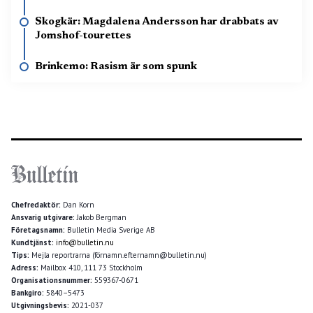
Skogkär: Magdalena Andersson har drabbats av
Jomshof-tourettes
Brinkemo: Rasism är som spunk
Chefredaktör:
Dan Korn
Ansvarig utgivare:
Jakob Bergman
Företagsnamn:
Bulletin Media Sverige AB
Kundtjänst:
info@bulletin.nu
Tips:
Mejla reportrarna (förnamn.efternamn@bulletin.nu)
Adress:
Mailbox 410, 111 73 Stockholm
Organisationsnummer:
559367-0671
Bankgiro:
5840–5473
Utgivningsbevis:
2021-037