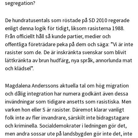
segregation?
De hundratusentals som röstade på SD 2010 regerade
enligt denna logik för tidigt, liksom rasisterna 1988.
Från officiellt håll så kunde partier, medier och
offentliga företrädare peka på dem och säga: ”Vi är inte
rasister som de. De är inskränkta svenskar som blivit
lättkränkta av brun hudfärg, nya språk, annorlunda mat
och klädsel”.
Magdalena Anderssons aktuella tal om hög migration
och dålig integration har numera godkänt även dessa
invändningar som tidigare ansetts som rasistiska. Men
varken hon eller S är rasister. Däremot klarar vanligt
folk inte av fler invandrare, särskilt inte bidragstagare
och kriminella. Socialdemokrater i ledningen gör det,
men andra sossar ute på landsbygden gör inte det, inte