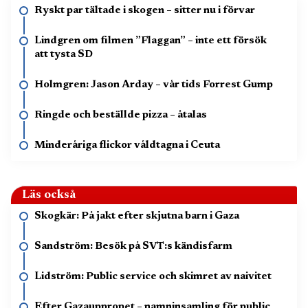
Ryskt par tältade i skogen – sitter nu i förvar
Lindgren om filmen ”Flaggan” – inte ett försök
att tysta SD
Holmgren: Jason Arday – vår tids Forrest Gump
Ringde och beställde pizza – åtalas
Minderåriga flickor våldtagna i Ceuta
Läs också
Skogkär: På jakt efter skjutna barn i Gaza
Sandström: Besök på SVT:s kändisfarm
Lidström: Public service och skimret av naivitet
Efter Gazauppropet – namninsamling för public