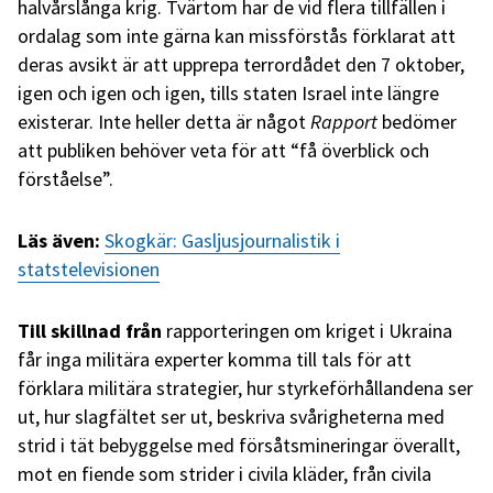
halvårslånga krig. Tvärtom har de vid flera tillfällen i
ordalag som inte gärna kan missförstås förklarat att
deras avsikt är att upprepa terrordådet den 7 oktober,
igen och igen och igen, tills staten Israel inte längre
existerar. Inte heller detta är något
Rapport
bedömer
att publiken behöver veta för att “få överblick och
förståelse”.
Läs även:
Skogkär: Gasljusjournalistik i
statstelevisionen
Till skillnad från
rapporteringen om kriget i Ukraina
får inga militära experter komma till tals för att
förklara militära strategier, hur styrkeförhållandena ser
ut, hur slagfältet ser ut, beskriva svårigheterna med
strid i tät bebyggelse med försåtsmineringar överallt,
mot en fiende som strider i civila kläder, från civila