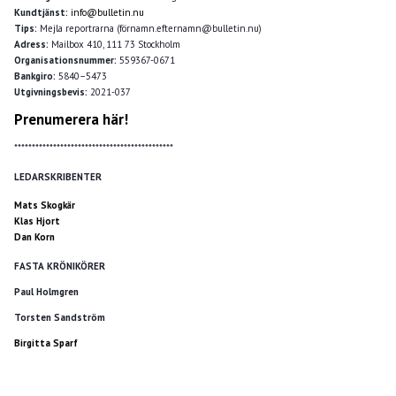
Kundtjänst:
info@bulletin.nu
Tips:
Mejla reportrarna (förnamn.efternamn@bulletin.nu)
Adress:
Mailbox 410, 111 73 Stockholm
Organisationsnummer:
559367-0671
Bankgiro:
5840–5473
Utgivningsbevis:
2021-037
Prenumerera här!
*********************************************
LEDARSKRIBENTER
Mats Skogkär
Klas Hjort
Dan Korn
FASTA KRÖNIKÖRER
Paul Holmgren
Torsten Sandström
Birgitta Sparf