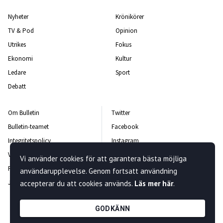
Nyheter
Krönikörer
TV & Pod
Opinion
Utrikes
Fokus
Ekonomi
Kultur
Ledare
Sport
Debatt
Om Bulletin
Twitter
Bulletin-teamet
Facebook
Integritetspolicy
Instagram
Vanliga frågor och svar
Kontakta oss
Vi använder cookies för att garantera bästa möjliga
Rättelsepolicy
Nyhetsbrev
användarupplevelse. Genom fortsatt användning
Jobba hos oss
accepterar du att cookies används.
Läs mer här
.
GODKÄNN