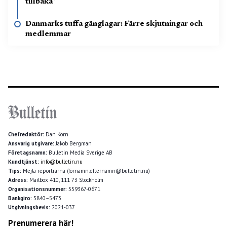
tillbaka”
Danmarks tuffa gänglagar: Färre skjutningar och
medlemmar
Chefredaktör:
Dan Korn
Ansvarig utgivare:
Jakob Bergman
Företagsnamn:
Bulletin Media Sverige AB
Kundtjänst:
info@bulletin.nu
Tips:
Mejla reportrarna (förnamn.efternamn@bulletin.nu)
Adress:
Mailbox 410, 111 73 Stockholm
Organisationsnummer:
559367-0671
Bankgiro:
5840–5473
Utgivningsbevis:
2021-037
Prenumerera här!