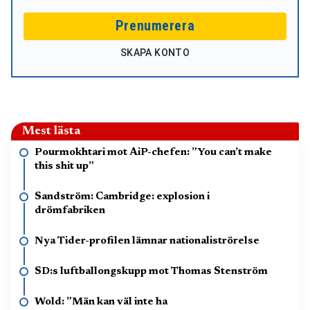
Prenumerera
SKAPA KONTO
Mest lästa
Pourmokhtari mot AiP-chefen: ”You can’t make
this shit up”
Sandström: Cambridge: explosion i
drömfabriken
Nya Tider-profilen lämnar nationaliströrelse
SD:s luftballongskupp mot Thomas Stenström
Wold: ”Män kan väl inte ha