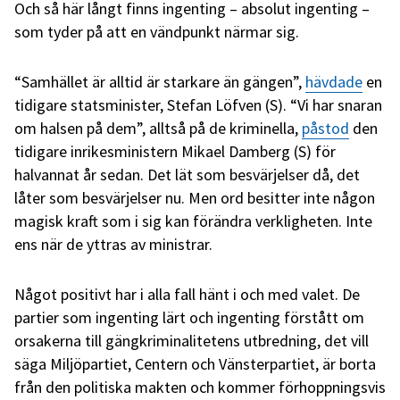
Och så här långt finns ingenting – absolut ingenting –
som tyder på att en vändpunkt närmar sig.
“Samhället är alltid är starkare än gängen”,
hävdade
en
tidigare statsminister, Stefan Löfven (S). “Vi har snaran
om halsen på dem”, alltså på de kriminella,
påstod
den
tidigare inrikesministern Mikael Damberg (S) för
halvannat år sedan. Det lät som besvärjelser då, det
låter som besvärjelser nu. Men ord besitter inte någon
magisk kraft som i sig kan förändra verkligheten. Inte
ens när de yttras av ministrar.
Något positivt har i alla fall hänt i och med valet. De
partier som ingenting lärt och ingenting förstått om
orsakerna till gängkriminalitetens utbredning, det vill
säga Miljöpartiet, Centern och Vänsterpartiet, är borta
från den politiska makten och kommer förhoppningsvis