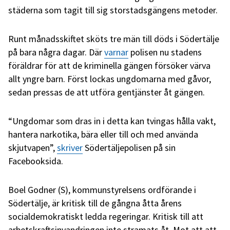
städerna som tagit till sig storstadsgängens metoder.
Runt månadsskiftet sköts tre män till döds i Södertälje
på bara några dagar. Där
varnar
polisen nu stadens
föräldrar för att de kriminella gängen försöker värva
allt yngre barn. Först lockas ungdomarna med gåvor,
sedan pressas de att utföra gentjänster åt gängen.
“Ungdomar som dras in i detta kan tvingas hålla vakt,
hantera narkotika, bära eller till och med använda
skjutvapen”,
skriver
Södertäljepolisen på sin
Facebooksida.
Boel Godner (S), kommunstyrelsens ordförande i
Södertälje, är kritisk till de gångna åtta årens
socialdemokratiskt ledda regeringar. Kritisk till att
arbetskraftsinvandringen inte stramats åt. Mot att att