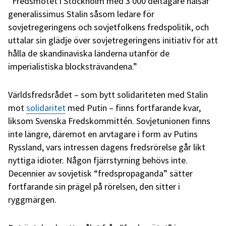
“Fredsmötet i Stockholm med 3 000 deltagare
hälsar
generalissimus Stalin såsom ledare för
sovjetregeringens och sovjetfolkens fredspolitik, och
uttalar sin glädje över sovjetregeringens initiativ för att
hålla de skandinaviska länderna utanför de
imperialistiska blocksträvandena.”
Världsfredsrådet – som bytt solidariteten med Stalin
mot
solidaritet
med Putin – finns fortfarande kvar,
liksom Svenska Fredskommittén. Sovjetunionen finns
inte längre, däremot en arvtagare i form av Putins
Ryssland, vars intressen dagens fredsrörelse går likt
nyttiga idioter. Någon fjärrstyrning behövs inte.
Decennier av sovjetisk “fredspropaganda” sätter
fortfarande sin prägel på rörelsen, den sitter i
ryggmärgen.