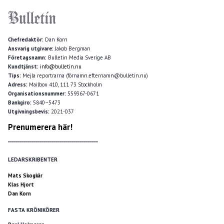
Chefredaktör:
Dan Korn
Ansvarig utgivare:
Jakob Bergman
Företagsnamn:
Bulletin Media Sverige AB
Kundtjänst:
info@bulletin.nu
Tips:
Mejla reportrarna (förnamn.efternamn@bulletin.nu)
Adress:
Mailbox 410, 111 73 Stockholm
Organisationsnummer:
559367-0671
Bankgiro:
5840–5473
Utgivningsbevis:
2021-037
Prenumerera här!
*********************************************
LEDARSKRIBENTER
Mats Skogkär
Klas Hjort
Dan Korn
FASTA KRÖNIKÖRER