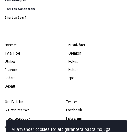
Paul Holmgren
Torsten Sandström
Birgitta Sparf
Nyheter
Krönikörer
TV & Pod
Opinion
Utrikes
Fokus
Ekonomi
Kultur
Ledare
Sport
Debatt
Om Bulletin
Twitter
Bulletin-teamet
Facebook
Integritetspolicy
Instagram
Vanliga frågor och svar
Kontakta oss
Vi använder cookies för att garantera bästa möjliga