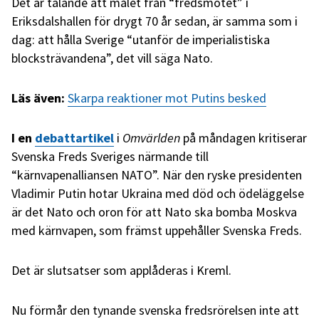
Det är talande att målet från “fredsmötet” i
Eriksdalshallen för drygt 70 år sedan, är samma som i
dag: att hålla Sverige “utanför de imperialistiska
blocksträvandena”, det vill säga Nato.
Läs även:
Skarpa reaktioner mot Putins besked
I en
debattartikel
i
Omvärlden
på måndagen kritiserar
Svenska Freds Sveriges närmande till
“kärnvapenalliansen NATO”. När den ryske presidenten
Vladimir Putin hotar Ukraina med död och ödeläggelse
är det Nato och oron för att Nato ska bomba Moskva
med kärnvapen, som främst uppehåller Svenska Freds.
Det är slutsatser som applåderas i Kreml.
Nu förmår den tynande svenska fredsrörelsen inte att