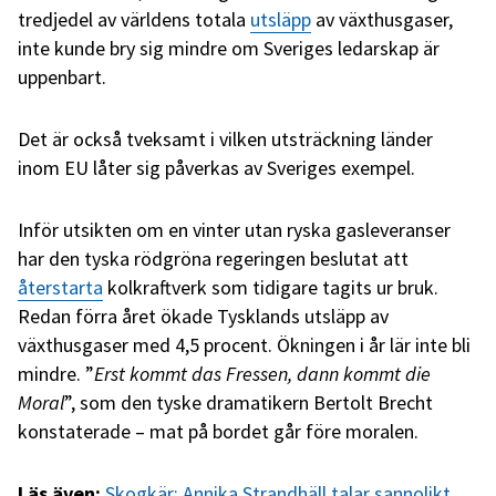
tredjedel av världens totala
utsläpp
av växthusgaser,
inte kunde bry sig mindre om Sveriges ledarskap är
uppenbart.
Det är också tveksamt i vilken utsträckning länder
inom EU låter sig påverkas av Sveriges exempel.
Inför utsikten om en vinter utan ryska gasleveranser
har den tyska rödgröna regeringen beslutat att
återstarta
kolkraftverk som tidigare tagits ur bruk.
Redan förra året ökade Tysklands utsläpp av
växthusgaser med 4,5 procent. Ökningen i år lär inte bli
mindre. ”
Erst kommt das Fressen, dann kommt die
Moral
”, som den tyske dramatikern Bertolt Brecht
konstaterade – mat på bordet går före moralen.
Läs även:
Skogkär: Annika Strandhäll talar sannolikt