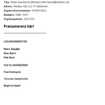
Tips:
Mejla reportrarna (förnamn.efternamn@bulletin.nu)
Adress:
Mailbox 410, 111 73 Stockholm
Organisationsnummer:
559367-0671
Bankgiro:
5840–5473
Utgivningsbevis:
2021-037
Prenumerera här!
*********************************************
LEDARSKRIBENTER
Mats Skogkär
Klas Hjort
Dan Korn
FASTA KRÖNIKÖRER
Paul Holmgren
Torsten Sandström
Birgitta Sparf