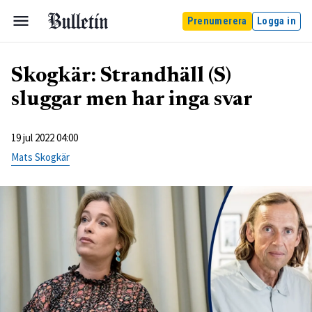
Prenumerera
Logga in
Skogkär: Strandhäll (S)
sluggar men har inga svar
19 jul 2022 04:00
Mats Skogkär