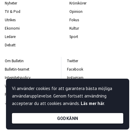
Nyheter
Krönikörer
TV & Pod
Opinion
Utrikes
Fokus
Ekonomi
Kultur
Ledare
Sport
Debatt
Om Bulletin
Twitter
Bulletin-teamet
Facebook
Integritetspolicy
Instagram
Vanliga frågor och svar
Kontakta oss
Vi använder cookies för att garantera bästa möjliga
Rättelsepolicy
Nyhetsbrev
användarupplevelse. Genom fortsatt användning
Jobba hos oss
accepterar du att cookies används.
Läs mer här
.
GODKÄNN