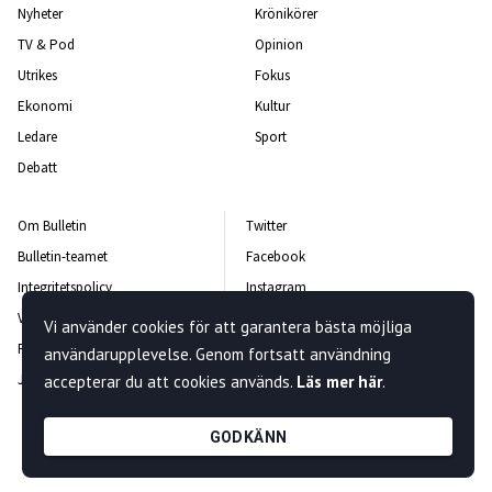
Nyheter
Krönikörer
TV & Pod
Opinion
Utrikes
Fokus
Ekonomi
Kultur
Ledare
Sport
Debatt
Om Bulletin
Twitter
Bulletin-teamet
Facebook
Integritetspolicy
Instagram
Vanliga frågor och svar
Kontakta oss
Vi använder cookies för att garantera bästa möjliga
Rättelsepolicy
Nyhetsbrev
användarupplevelse. Genom fortsatt användning
Jobba hos oss
accepterar du att cookies används.
Läs mer här
.
GODKÄNN