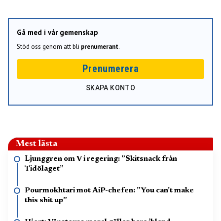
Gå med i vår gemenskap
Stöd oss genom att bli
prenumerant
.
Prenumerera
SKAPA KONTO
Mest lästa
Ljunggren om V i regering: ”Skitsnack från
Tidölaget”
Pourmokhtari mot AiP-chefen: ”You can’t make
this shit up”