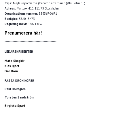
Tips:
Mejla reportrarna (förnamn.efternamn@bulletin.nu)
Adress:
Mailbox 410, 111 73 Stockholm
Organisationsnummer:
559367-0671
Bankgiro:
5840–5473
Utgivningsbevis:
2021-037
Prenumerera här!
*********************************************
LEDARSKRIBENTER
Mats Skogkär
Klas Hjort
Dan Korn
FASTA KRÖNIKÖRER
Paul Holmgren
Torsten Sandström
Birgitta Sparf