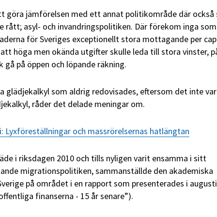
att göra jämförelsen med ett annat politikområde där också 
re rått; asyl- och invandringspolitiken. Där förekom inga som
derna för Sveriges exceptionellt stora mottagande per capi
att höga men okända utgifter skulle leda till stora vinster, på
ck gå på öppen och löpande räkning.
 glädjekalkyl som aldrig redovisades, eftersom det inte var
jekalkyl, råder det delade meningar om.
: Lyxföreställningar och massrörelsernas hatlängtan
äde i riksdagen 2010 och tills nyligen varit ensamma i sitt
ande migrationspolitiken, sammanställde den akademiska
Sverige på området i en rapport som presenterades i august
ffentliga finanserna - 15 år senare”).