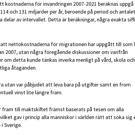
tt kostnaderna för invandringen 2007-2021 beräknas uppgå ti
114 och 131 miljarder per år, beroende på period och antale
delar av intervallet. Detta är beräkningar, några exakta siff
att nettokostnaderna för migrationen har uppgått till som 
dan 2007, utan några föregående diskussioner om varifrån
ler om detta kunde tänkas inverka menligt på vård, skola och
tliga åtaganden.
ra utan var påbjudet att leva bara på utgifter samt en from
uell vinst lite längre fram.
r fram till maktskiftet främst baserats på tesen om alla
ilket gav i princip alla människor i världen rätt att söka sig 
 i Sverige.