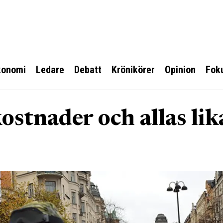
konomi
Ledare
Debatt
Krönikörer
Opinion
Fok
ostnader och allas lik