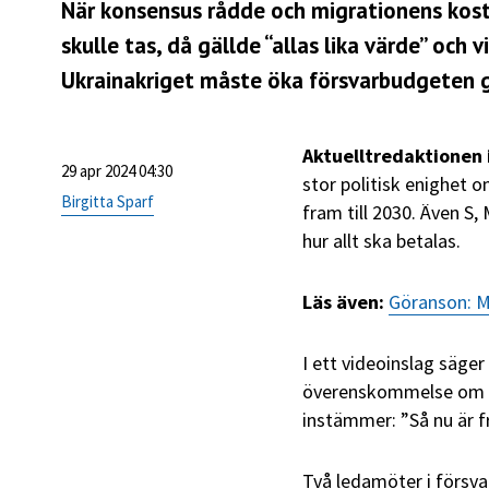
När konsensus rådde och migrationens kost
skulle tas, då gällde “allas lika värde” och 
Ukrainakriget måste öka försvarbudgeten gäl
Aktuelltredaktionen 
29 apr 2024 04:30
stor politisk enighet 
Birgitta Sparf
fram till 2030. Även S, 
hur allt ska betalas.
Läs även:
Göranson: M
I ett videoinslag säger 
överenskommelse om fi
instämmer: ”Så nu är f
Två ledamöter i försv