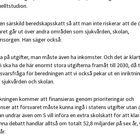
elltstudion.
en särskild beredskapsskatt så att man inte riskerar att de
aret går ut över andra områden som sjukvården, skolan,
msorgen. Han säger också:
va på utgifter, man måste även ha inkomster. Och det är klart
vi ska ha de här enormt stora utgifterna framåt till 2030, då 
nsvarsfråga för beredningen att vi också pekar ut en inriktni
r sjukvården och skolan.
ökningen kommer att finansieras genom prioriteringar och
ser att försvaret måste kunna ingå i statens utgifter utan 
an undrar även om S vill införa en extra skolskatt för att klar
na debatt handlar alltså om totalt 52,8 miljarder på sex år, 
år.