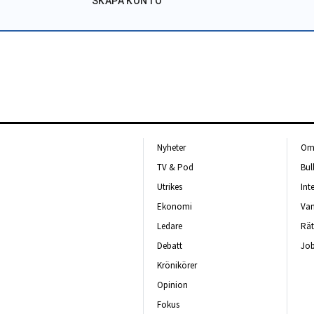
SKAPA KONTO
Nyheter
Om 
TV & Pod
Bul
Utrikes
Int
Ekonomi
Van
Ledare
Rät
Debatt
Job
Krönikörer
Opinion
Fokus