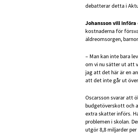
debatterar detta i Aktu
Johansson vill införa
kostnaderna för försv
äldreomsorgen, barno
– Man kan inte bara le
om vi nu sätter ut att 
jag att det här är en a
att det inte går ut öve
Oscarsson svarar att 
budgetöverskott och an
extra skatter införs. H
problemen i skolan. Den
utgör 8,8 miljarder per 