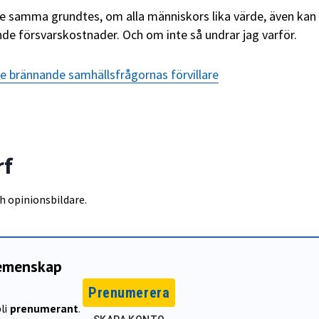
e samma grundtes, om alla människors lika värde, även kan
nde försvarskostnader. Och om inte så undrar jag varför.
e brännande samhällsfrågornas förvillare
rf
h opinionsbildare.
gemenskap
Prenumerera
li
prenumerant
.