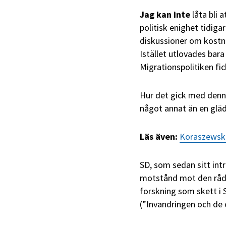
Jag kan inte
låta bli 
politisk enighet tidiga
diskussioner om kostna
Istället utlovades bara 
Migrationspolitiken fi
Hur det gick med denna
något annat än en gläd
Läs även:
Koraszewski
SD, som sedan sitt intr
motstånd mot den råd
forskning som skett i 
(”Invandringen och de o