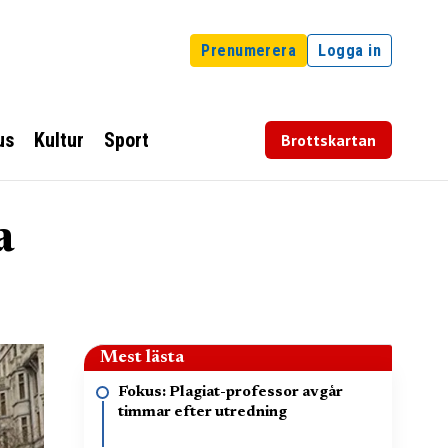
Prenumerera
Logga in
us
Kultur
Sport
Brottskartan
a
Mest lästa
Fokus: Plagiat-professor avgår
timmar efter utredning