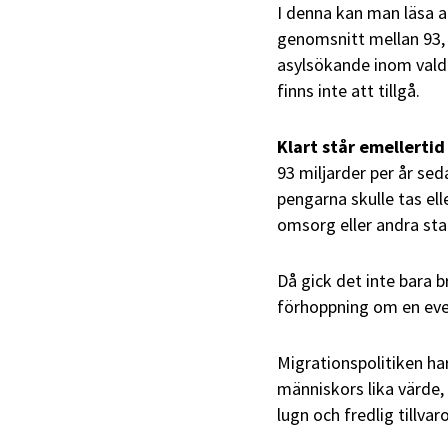
I denna kan man läsa a
genomsnitt mellan 93, 
asylsökande inom valda 
finns inte att tillgå.
Klart står emellertid
93 miljarder per år se
pengarna skulle tas el
omsorg eller andra sta
Då gick det inte bara b
förhoppning om en event
Migrationspolitiken ha
människors lika värde, v
lugn och fredlig tillvaro