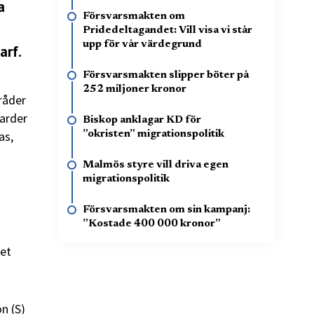
a
Försvarsmakten om
Pridedeltagandet: Vill visa vi står
upp för vår värdegrund
arf.
Försvarsmakten slipper böter på
252 miljoner kronor
råder
jarder
Biskop anklagar KD för
as,
”okristen” migrationspolitik
Malmös styre vill driva egen
migrationspolitik
Försvarsmakten om sin kampanj:
”Kostade 400 000 kronor”
get
n (S)