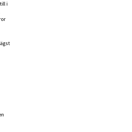
ll i
t
ror
lägst
en