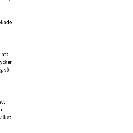
 ökade
 att
tycker
ng så
att
a
vilket