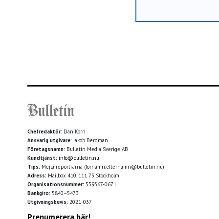
Chefredaktör:
Dan Korn
Ansvarig utgivare:
Jakob Bergman
Företagsnamn:
Bulletin Media Sverige AB
Kundtjänst:
info@bulletin.nu
Tips:
Mejla reportrarna (förnamn.efternamn@bulletin.nu)
Adress:
Mailbox 410, 111 73 Stockholm
Organisationsnummer:
559367-0671
Bankgiro:
5840–5473
Utgivningsbevis:
2021-037
Prenumerera här!