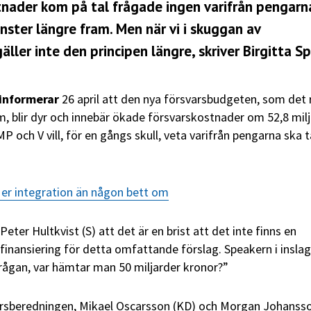
nader kom på tal frågade ingen varifrån pengarn
vinster längre fram. Men när vi i skuggan av
ler inte den principen längre, skriver Birgitta Sp
informerar
26 april att den nya försvarsbudgeten, som det 
om, blir dyr och innebär ökade försvarskostnader om 52,8 mil
MP och V vill, för en gångs skull, veta varifrån pengarna ska t
er integration än någon bett om
Peter Hultkvist (S) att det är en brist att det inte finns en
nansiering för detta omfattande förslag. Speakern i insla
rågan, var hämtar man 50 miljarder kronor?”
arsberedningen, Mikael Oscarsson (KD) och Morgan Johansso