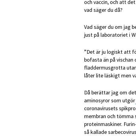
och vaccin, och att det
vad säger du då?
Vad säger du om jag be
just på laboratoriet i 
”Det är ju logiskt att f
bofasta än på vischan o
fladdermusgrotta utan 
låter lite läskigt men v
Då berättar jag om det 
aminosyror som utgör
coronavirusets spikpro
membran och tömma sin
proteinmaskiner. Furin
så kallade sarbecoviru