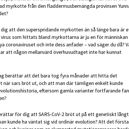
rad myrkotte från den fladdermusbemängda provinsen Yunn
det?
 dig att den superspridande myrkotten än så länge bara är e
t virus som hittats bland myrkottarna är ju en för människan
 nya coronaviruset och inte dess anfader – vad säger du då? 
tar att någon mellanvärd överhuvudtaget inte har kunnat
g berättar att det bara tog fyra månader att hitta det
t när sars bröt ut, och att man där tämligen enkelt kunde
evolutionshistoria, eftersom gamla varianter fortfarande fan
en?
rättar för dig att SARS-CoV-2 bröt ut på ett genetiskt lång
man kunde ha väntat sig vid ordinär evolution? Att det första