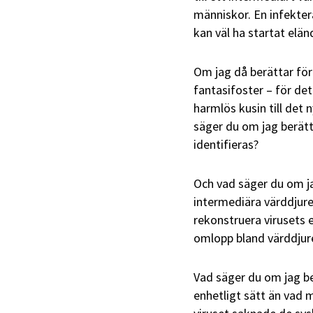
människor. En infekte
kan väl ha startat elän
Om jag då berättar för
fantasifoster – för de
harmlös kusin till det
säger du om jag berät
identifieras?
Och vad säger du om ja
intermediära värddjure
rekonstruera virusets 
omlopp bland värddjur
Vad säger du om jag be
enhetligt sätt än vad 