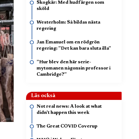
Skogkär: Med hudfärgen som
sköld
Westerholm: Så bildas nästa
regering
Jan Emanuel om en rödgrön
regering: ”Det kan bara sluta illa”
”Hur blev den här serie-
mytomanen någonsin professor i
Cambridge?”
Läs också
Not real news: A look at what
didn’t happen this week
The Great COVID Coverup