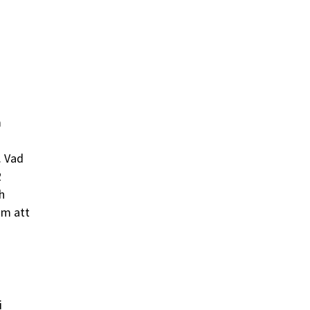
m
. Vad
2
h
om att
i