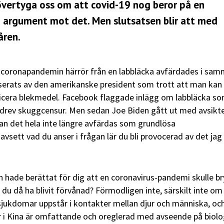
övertyga oss om att covid-19 nog beror på en
lla argument mot det. Men slutsatsen blir att med
åren.
coronapandemin härrör från en labbläcka avfärdades i sa
serats av den amerikanske president som trott att man kan
jicera blekmedel. Facebook flaggade inlägg om labbläcka s
drev skuggcensur. Men sedan Joe Biden gått ut med avsikte
an det hela inte längre avfärdas som grundlösa
avsett vad du anser i frågan lär du bli provocerad av det jag
n hade berättat för dig att en coronavirus-pandemi skulle br
e du då ha blivit förvånad? Förmodligen inte, särskilt inte om
ussjukdomar uppstår i kontakter mellan djur och människa, oc
jur i Kina är omfattande och oreglerad med avseende på biol