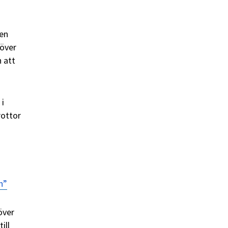
 en
 över
 att
 i
rottor
n”
över
ill