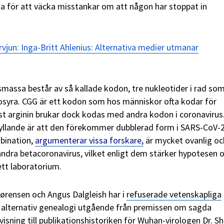
ta för att väcka misstankar om att någon har stoppat in
rvjun: Inga-Britt Ahlenius: Alternativa medier utmanar
smassa består av så kallade kodon, tre nukleotider i rad so
osyra. CGG är ett kodon som hos människor ofta kodar för
st arginin brukar dock kodas med andra kodon i coronavirus
yllande är att den förekommer dubblerad form i SARS-CoV-
bination,
argumenterar vissa forskare,
är mycket ovanlig oc
ndra betacoronavirus, vilket enligt dem stärker hypotesen 
ett laboratorium.
ørensen och Angus Dalgleish har i
refuserade vetenskapliga
 alternativ genealogi utgående från premissen om sagda
sning till publikationshistoriken för Wuhan-virologen Dr. Sh