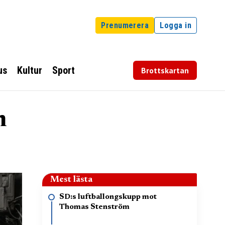
Prenumerera
Logga in
us
Kultur
Sport
Brottskartan
m
Mest lästa
SD:s luftballongskupp mot
Thomas Stenström