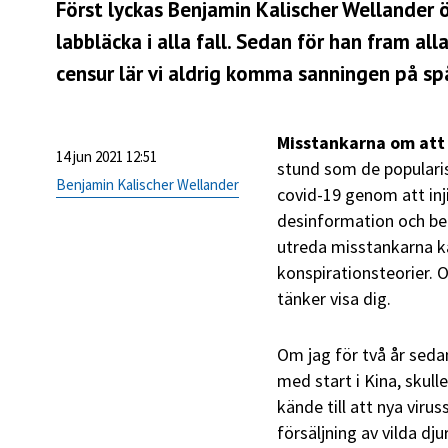
Först lyckas Benjamin Kalischer Wellander 
labbläcka i alla fall. Sedan för han fram a
censur lär vi aldrig komma sanningen på sp
Misstankarna om att
14 jun 2021 12:51
stund som de populari
Benjamin Kalischer Wellander
covid-19 genom att in
desinformation och be
utreda misstankarna k
konspirationsteorier. O
tänker visa dig.
Om jag för två år seda
med start i Kina, skull
kände till att nya vir
försäljning av vilda d