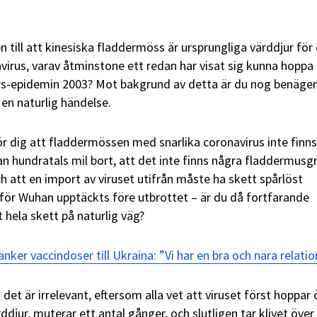
 till att kinesiska fladdermöss är ursprungliga värddjur för
irus, varav åtminstone ett redan har visat sig kunna hoppa
ars-epidemin 2003? Mot bakgrund av detta är du nog benägen
 en naturlig händelse.
r dig att fladdermössen med snarlika coronavirus inte finns
n hundratals mil bort, att det inte finns några fladdermusg
h att en import av viruset utifrån måste ha skett spårlöst
nför Wuhan upptäckts före utbrottet – är du då fortfarande
 hela skett på naturlig väg?
ker vaccindoser till Ukraina: ”Vi har en bra och nära relatio
det är irrelevant, eftersom alla vet att viruset först hoppar 
rddjur, muterar ett antal gånger, och slutligen tar klivet över t