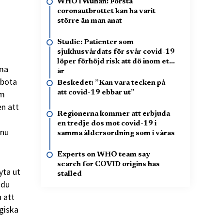
WHO i Wuhan: Första
coronautbrottet kan ha varit
större än man anat
Studie: Patienter som
sjukhusvårdats för svår covid-19
löper förhöjd risk att dö inom ett
mma
år
 bota
Beskedet: ”Kan vara tecken på
om
att covid-19 ebbar ut”
n att
Regionerna kommer att erbjuda
en tredje dos mot covid-19 i
 nu
samma åldersordning som i våras
Experts on WHO team say
search for COVID origins has
yta ut
stalled
 du
h att
ogiska