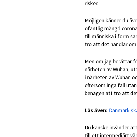
risker.
Möjligen känner du även
ofantlig mängd coronav
till människa i form s
tro att det handlar om
Men om jag berättar fö
närheten av Wuhan, uta
i närheten av Wuhan oc
eftersom inga fall uta
benägen att tro att det
Läs även:
Danmark skän
Du kanske invänder att 
till ett intermediärt vä