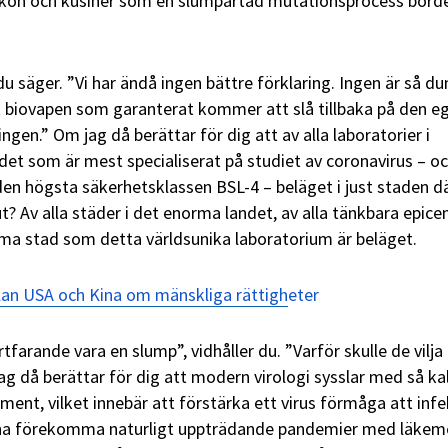
skon och kusiner som en slumpartad mutationsprocess bord
 säger. ”Vi har ändå ingen bättre förklaring. Ingen är så d
 biovapen som garanterat kommer att slå tillbaka på den e
ngen.” Om jag då berättar för dig att av alla laboratorier i
 det som är mest specialiserat på studiet av coronavirus – o
en högsta säkerhetsklassen BSL-4 – beläget i just staden d
t? Av alla städer i det enorma landet, av alla tänkbara epicen
amma stad som detta världsunika laboratorium är beläget.
lan USA och Kina om mänskliga rättigh
eter
farande vara en slump”, vidhåller du. ”Varför skulle de vilja
ag då berättar för dig att modern virologi sysslar med så ka
ment, vilket innebär att förstärka ett virus förmåga att inf
nna förekomma naturligt uppträdande pandemier med läkem