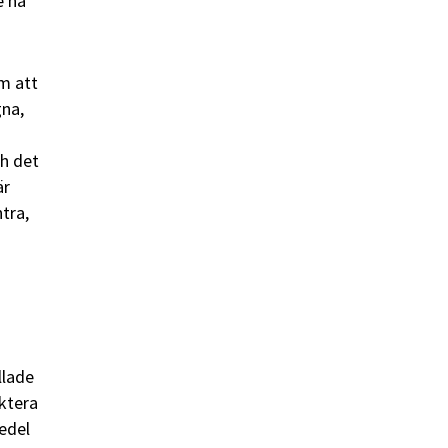
e ha
um att
gna,
ch det
är
tra,
llade
ektera
edel