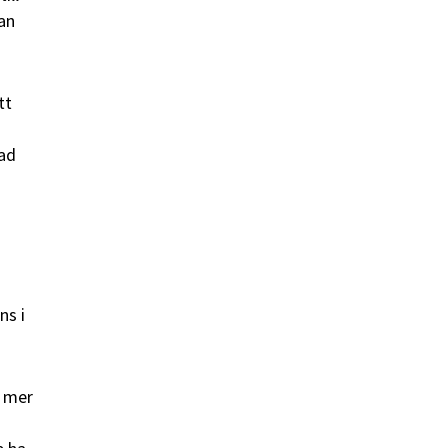
an
tt
Vad
ns i
t mer