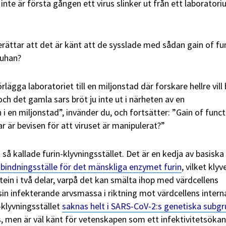
 inte är första gången ett virus slinker ut från
ett
laboratori
rättar att det är känt att de sysslade med sådan gain of fu
Wuhan?
örlägga laboratoriet till en miljonstad där forskare hellre vill 
ch det gamla sars bröt ju inte ut i närheten av en
i en miljonstad”, invänder du, och fortsätter: ”Gain of funct
ar är bevisen för att viruset är manipulerat?”
så kallade furin-klyvningsstället. Det är en kedja av basiska
bindningsställe för det mänskliga enzymet furin
, vilket klyv
tein i två delar, varpå det kan smälta ihop med värdcellens
 infekterande arvsmassa i riktning mot värdcellens intern
-klyvningsstället
saknas helt i SARS-CoV-2:s genetiska subg
s, men är väl känt för vetenskapen som ett infektivitetsöka