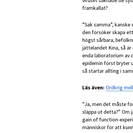
viruset saknade de sy
framkallat?
”Sak samma”, kanske du
den försöker skapa ett
högst sårbara, befolkni
jättelandet Kina, så är
enda laboratorium av d
epidemin först bryter u
så startar allting i s
Läs även:
Ordkrig mel
”Ja, men det måste fort
släppa ut detta?” Om j
gain of function-experi
människor för att ku