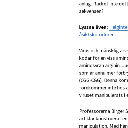
anlag. Räcket inte det
sekvensen?
Lyssna även:
Helginte
åsiktskorridoren
Virus och mänsklig arv
kodar för en viss amin
aminosyran arginin. Ju
som är ännu mer förbr
(CGG-CGG). Denna kom
förekommer inte hos a
viruset manipulerats i 
Professorerna Birger S
artiklar
konstruerat en
manipulation. Med hänvi