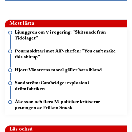
Mest lästa
Ljunggren om V i regering: ”Skitsnack från
Tidölaget”
Pourmokhtari mot AiP-chefen: ”You can’t make
this shit up”
Hjort: Vänsterns moral gäller bara ibland
Sandström: Cambridge: explosion i
drömfabriken
Åkesson och flera M-politiker kritiserar
petningen av Fröken Snusk
Läs också