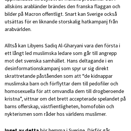
allsköns arabländer brändes den franska flaggan och
bilder på Macron offentligt. Snart kan Sverige också
utsättas för en liknande storskalig hatkampanj från
arabvärlden.
Alltså kan Libyens Sadiq Al-Gharyani vara den första i
ett långt led muslimska ledare som går till angrepp
mot det svenska samhället. Hans deltagande i en
desinformationskampanj som spyr ur sig direkt
skrattretande påståenden som att “de kidnappar
muslimska barn och förflyttar dem till pedofiler och
homosexuella för att omvandla dem till drogberoende
kristna”, vittnar om det brett accepterade spelandet på
barns offerskap, västfientligheten, homofobin och
nykterismen som råder hos världens muslimer.
Inget av detta
hör hemma i Sverige. Därför går