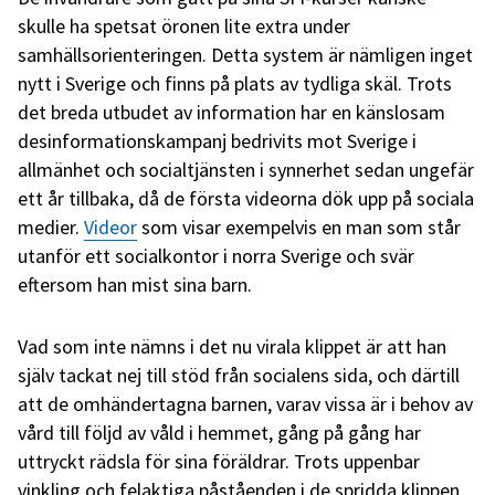
skulle ha spetsat öronen lite extra under
samhällsorienteringen. Detta system är nämligen inget
nytt i Sverige och finns på plats av tydliga skäl. Trots
det breda utbudet av information har en känslosam
desinformationskampanj bedrivits mot Sverige i
allmänhet och socialtjänsten i synnerhet sedan ungefär
ett år tillbaka, då de första videorna dök upp på sociala
medier.
Videor
som visar exempelvis en man som står
utanför ett socialkontor i norra Sverige och svär
eftersom han mist sina barn.
Vad som inte nämns i det nu virala klippet är att han
själv tackat nej till stöd från socialens sida, och därtill
att de omhändertagna barnen, varav vissa är i behov av
vård till följd av våld i hemmet, gång på gång har
uttryckt rädsla för sina föräldrar. Trots uppenbar
vinkling och felaktiga påståenden i de spridda klippen