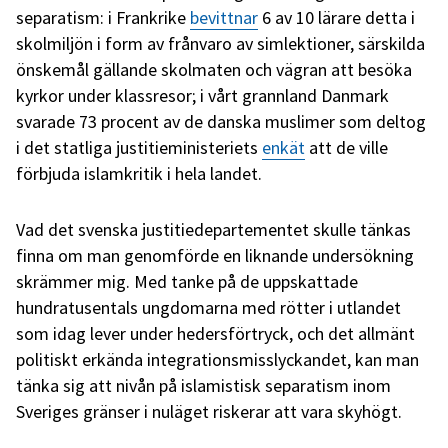
separatism: i Frankrike
bevittnar
6 av 10 lärare detta i
skolmiljön i form av frånvaro av simlektioner, särskilda
önskemål gällande skolmaten och vägran att besöka
kyrkor under klassresor; i vårt grannland Danmark
svarade 73 procent av de danska muslimer som deltog
i det statliga justitieministeriets
enkät
att de ville
förbjuda islamkritik i hela landet.
Vad det svenska justitiedepartementet skulle tänkas
finna om man genomförde en liknande undersökning
skrämmer mig. Med tanke på de uppskattade
hundratusentals ungdomarna med rötter i utlandet
som idag lever under hedersförtryck, och det allmänt
politiskt erkända integrationsmisslyckandet, kan man
tänka sig att nivån på islamistisk separatism inom
Sveriges gränser i nuläget riskerar att vara skyhögt.