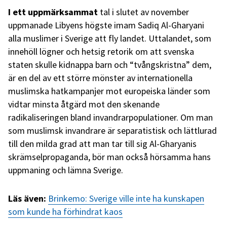
I ett uppmärksammat
tal i slutet av november
uppmanade Libyens högste imam Sadiq Al-Gharyani
alla muslimer i Sverige att fly landet. Uttalandet, som
innehöll lögner och hetsig retorik om att svenska
staten skulle kidnappa barn och “tvångskristna” dem,
är en del av ett större mönster av internationella
muslimska hatkampanjer mot europeiska länder som
vidtar minsta åtgärd mot den skenande
radikaliseringen bland invandrarpopulationer. Om man
som muslimsk invandrare är separatistisk och lättlurad
till den milda grad att man tar till sig Al-Gharyanis
skrämselpropaganda, bör man också hörsamma hans
uppmaning och lämna Sverige.
Läs även:
Brinkemo: Sverige ville inte ha kunskapen
som kunde ha förhindrat kaos