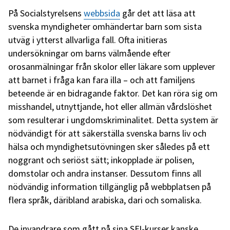
På Socialstyrelsens
webbsida
går det att läsa att
svenska myndigheter omhändertar barn som sista
utväg i ytterst allvarliga fall. Ofta initieras
undersökningar om barns välmående efter
orosanmälningar från skolor eller läkare som upplever
att barnet i fråga kan fara illa – och att familjens
beteende är en bidragande faktor. Det kan röra sig om
misshandel, utnyttjande, hot eller allmän vårdslöshet
som resulterar i ungdomskriminalitet. Detta system är
nödvändigt för att säkerställa svenska barns liv och
hälsa och myndighetsutövningen sker således på ett
noggrant och seriöst sätt; inkopplade är polisen,
domstolar och andra instanser. Dessutom finns all
nödvändig information tillgänglig på webbplatsen på
flera språk, däribland arabiska, dari och somaliska.
De invandrare som gått på sina SFI-kurser kanske