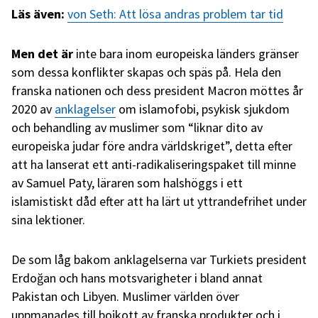
Läs även:
von Seth: Att lösa andras problem tar tid
Men det är
inte bara inom europeiska länders gränser
som dessa konflikter skapas och späs på. Hela den
franska nationen och dess president Macron möttes år
2020 av
anklagelser
om islamofobi, psykisk sjukdom
och behandling av muslimer som “liknar dito av
europeiska judar före andra världskriget”, detta efter
att ha lanserat ett anti-radikaliseringspaket till minne
av Samuel Paty, läraren som halshöggs i ett
islamistiskt dåd efter att ha lärt ut yttrandefrihet under
sina lektioner.
De som låg bakom anklagelserna var Turkiets president
Erdoğan och hans motsvarigheter i bland annat
Pakistan och Libyen. Muslimer världen över
uppmanades till bojkott av franska produkter och i