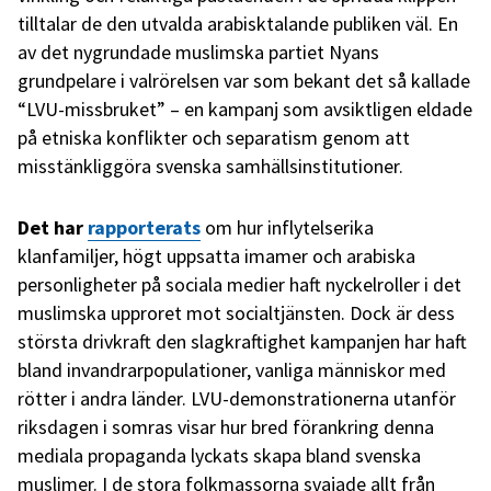
tilltalar de den utvalda arabisktalande publiken väl. En
av det nygrundade muslimska partiet Nyans
grundpelare i valrörelsen var som bekant det så kallade
“LVU-missbruket” – en kampanj som avsiktligen eldade
på etniska konflikter och separatism genom att
misstänkliggöra svenska samhällsinstitutioner.
Det har
rapporterats
om hur inflytelserika
klanfamiljer, högt uppsatta imamer och arabiska
personligheter på sociala medier haft nyckelroller i det
muslimska upproret mot socialtjänsten. Dock är dess
största drivkraft den slagkraftighet kampanjen har haft
bland invandrarpopulationer, vanliga människor med
rötter i andra länder. LVU-demonstrationerna utanför
riksdagen i somras visar hur bred förankring denna
mediala propaganda lyckats skapa bland svenska
muslimer. I de stora folkmassorna svajade allt från