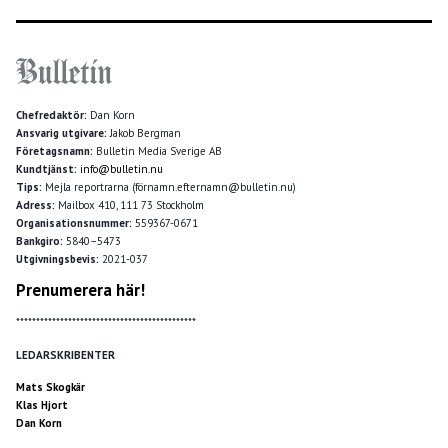
Chefredaktör:
Dan Korn
Ansvarig utgivare:
Jakob Bergman
Företagsnamn:
Bulletin Media Sverige AB
Kundtjänst:
info@bulletin.nu
Tips:
Mejla reportrarna (förnamn.efternamn@bulletin.nu)
Adress:
Mailbox 410, 111 73 Stockholm
Organisationsnummer:
559367-0671
Bankgiro:
5840–5473
Utgivningsbevis:
2021-037
Prenumerera här!
*********************************************
LEDARSKRIBENTER
Mats Skogkär
Klas Hjort
Dan Korn