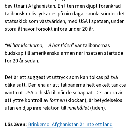
bevittnar i Afghanistan. En liten men djupt förankrad
talibansk milis lyckades på nio dagar smula sönder det
statsskick som västvärlden, med USA i spetsen, under
stora åthävor försökt införa under 20 år.
“Ni har klockorna, - vi har tiden”
var talibanernas
budskap till amerikanska armén när insatsen startade
för 20 år sedan.
Det är ett suggestivt uttryck som kan tolkas på två
olika sätt. Den ena är att talibanerna helt enkelt tänkte
vänta ut USA och slå till när de schappat. Det andra är
att yttre kontroll av
formen
(klockan), är betydelselös
utan en djup inre relation till
innehållet
(tiden).
Läs även:
Brinkemo: Afghanistan är inte ett land