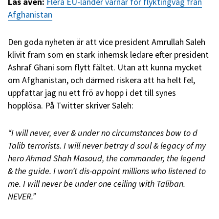
Läs även:
Flera EU-länder varnar för flyktingvåg från
Afghanistan
Den goda nyheten är att vice president Amrullah Saleh
klivit fram som en stark inhemsk ledare efter president
Ashraf Ghani som flytt fältet. Utan att kunna mycket
om Afghanistan, och därmed riskera att ha helt fel,
uppfattar jag nu ett frö av hopp i det till synes
hopplösa. På Twitter skriver Saleh:
“I will never, ever & under no circumstances bow to d
Talib terrorists. I will never betray d soul & legacy of my
hero Ahmad Shah Masoud, the commander, the legend
& the guide. I won’t dis-appoint millions who listened to
me. I will never be under one ceiling with Taliban.
NEVER.”