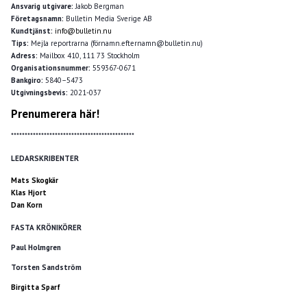
Ansvarig utgivare:
Jakob Bergman
Företagsnamn:
Bulletin Media Sverige AB
Kundtjänst:
info@bulletin.nu
Tips:
Mejla reportrarna (förnamn.efternamn@bulletin.nu)
Adress:
Mailbox 410, 111 73 Stockholm
Organisationsnummer:
559367-0671
Bankgiro:
5840–5473
Utgivningsbevis:
2021-037
Prenumerera här!
*********************************************
LEDARSKRIBENTER
Mats Skogkär
Klas Hjort
Dan Korn
FASTA KRÖNIKÖRER
Paul Holmgren
Torsten Sandström
Birgitta Sparf