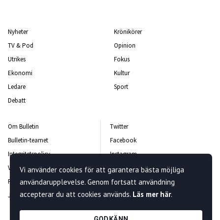
Nyheter
Krönikörer
TV & Pod
Opinion
Utrikes
Fokus
Ekonomi
Kultur
Ledare
Sport
Debatt
Om Bulletin
Twitter
Bulletin-teamet
Facebook
Integritetspolicy
Instagram
Vanliga frågor och svar
Kontakta oss
Vi använder cookies för att garantera bästa möjliga
Rättelsepolicy
användarupplevelse. Genom fortsatt användning
Nyhetsbrev
accepterar du att cookies används.
Läs mer här
.
Jobba hos oss
GODKÄNN