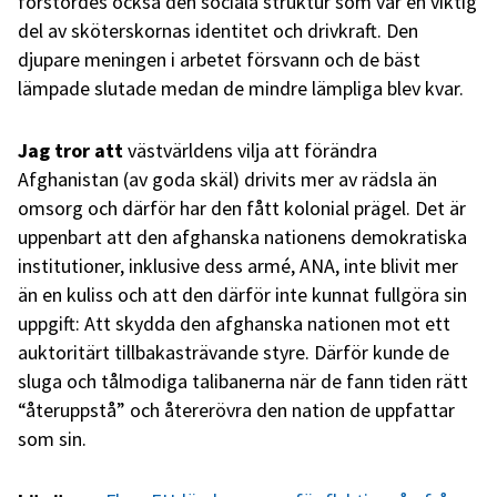
förstördes också den sociala struktur som var en viktig
del av sköterskornas identitet och drivkraft. Den
djupare meningen i arbetet försvann och de bäst
lämpade slutade medan de mindre lämpliga blev kvar.
Jag tror att
västvärldens vilja att förändra
Afghanistan (av goda skäl) drivits mer av rädsla än
omsorg och därför har den fått kolonial prägel. Det är
uppenbart att den afghanska nationens demokratiska
institutioner, inklusive dess armé, ANA, inte blivit mer
än en kuliss och att den därför inte kunnat fullgöra sin
uppgift: Att skydda den afghanska nationen mot ett
auktoritärt tillbakasträvande styre. Därför kunde de
sluga och tålmodiga talibanerna när de fann tiden rätt
“återuppstå” och återerövra den nation de uppfattar
som sin.