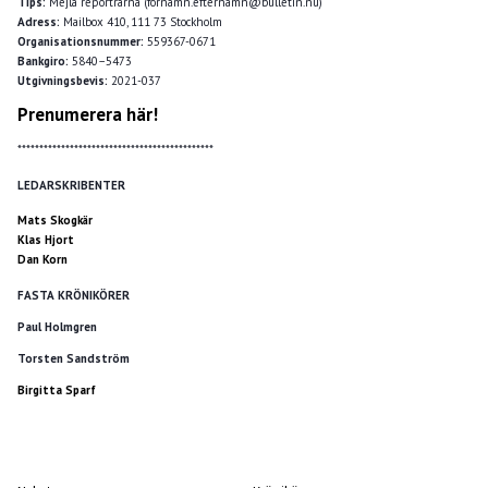
Tips:
Mejla reportrarna (förnamn.efternamn@bulletin.nu)
Adress:
Mailbox 410, 111 73 Stockholm
Organisationsnummer:
559367-0671
Bankgiro:
5840–5473
Utgivningsbevis:
2021-037
Prenumerera här!
*********************************************
LEDARSKRIBENTER
Mats Skogkär
Klas Hjort
Dan Korn
FASTA KRÖNIKÖRER
Paul Holmgren
Torsten Sandström
Birgitta Sparf