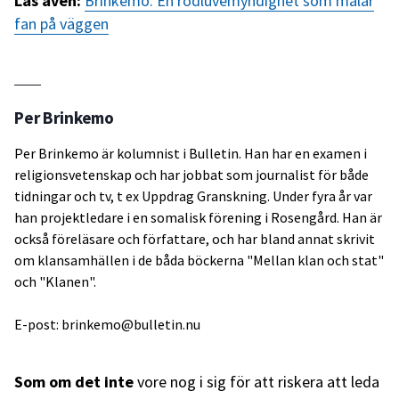
Läs även:
Brinkemo: En rödluvemyndighet som målar
fan på väggen
Per Brinkemo
Per Brinkemo är kolumnist i Bulletin. Han har en examen i
religionsvetenskap och har jobbat som journalist för både
tidningar och tv, t ex Uppdrag Granskning. Under fyra år var
han projektledare i en somalisk förening i Rosengård. Han är
också föreläsare och författare, och har bland annat skrivit
om klansamhällen i de båda böckerna "Mellan klan och stat"
och "Klanen".
E-post: brinkemo@bulletin.nu
Som om det inte
vore nog i sig för att riskera att leda