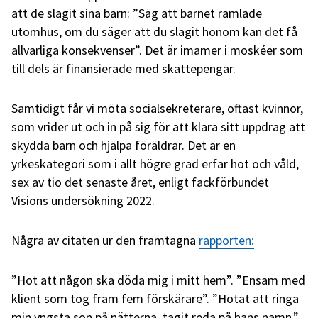
att de slagit sina barn: ”Säg att barnet ramlade
utomhus, om du säger att du slagit honom kan det få
allvarliga konsekvenser”. Det är imamer i moskéer som
till dels är finansierade med skattepengar.
Samtidigt får vi möta socialsekreterare, oftast kvinnor,
som vrider ut och in på sig för att klara sitt uppdrag att
skydda barn och hjälpa föräldrar. Det är en
yrkeskategori som i allt högre grad erfar hot och våld,
sex av tio det senaste året, enligt fackförbundet
Visions undersökning 2022.
Några av citaten ur den framtagna
rapporten:
”Hot att någon ska döda mig i mitt hem”. ”Ensam med
klient som tog fram fem förskärare”. ”Hotat att ringa
min yngsta son på nätterna, tagit reda på hans namn.”