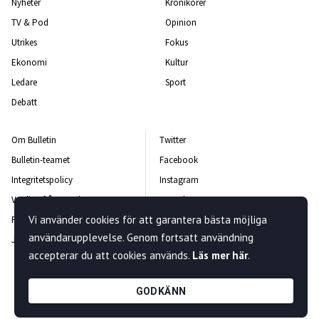
Nyheter
Krönikörer
TV & Pod
Opinion
Utrikes
Fokus
Ekonomi
Kultur
Ledare
Sport
Debatt
Om Bulletin
Twitter
Bulletin-teamet
Facebook
Integritetspolicy
Instagram
Vanliga frågor och svar
Kontakta oss
Vi använder cookies för att garantera bästa möjliga
Rättelsepolicy
Nyhetsbrev
användarupplevelse. Genom fortsatt användning
Jobba hos oss
accepterar du att cookies används.
Läs mer här
.
GODKÄNN