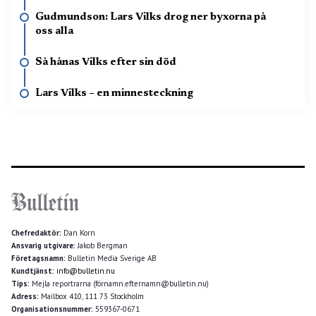
Gudmundson: Lars Vilks drog ner byxorna på
oss alla
Så hånas Vilks efter sin död
Lars Vilks – en minnesteckning
Chefredaktör:
Dan Korn
Ansvarig utgivare:
Jakob Bergman
Företagsnamn:
Bulletin Media Sverige AB
Kundtjänst:
info@bulletin.nu
Tips:
Mejla reportrarna (förnamn.efternamn@bulletin.nu)
Adress:
Mailbox 410, 111 73 Stockholm
Organisationsnummer:
559367-0671