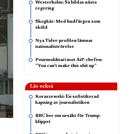
Westerholm: Så bildas nästa
regering
Skogkär: Med hudfärgen som
sköld
Nya Tider-profilen lämnar
nationaliströrelse
Pourmokhtari mot AiP-chefen:
”You can’t make this shit up”
Läs också
Koraszewski: En sofistikerad
kapning av journalistiken
BBC ber om ursäkt för Trump-
klippet