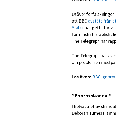
Utöver förfalskningen 
att BBC
avstått från a
Arabic
har gett stor v
förminskat israeliskt 
The Telegraph har rapp
The Telegraph har även
om problemen med part
Läs även:
BBC ignorer
”Enorm skandal”
I kölvattnet av skanda
Deborah Turness lämna