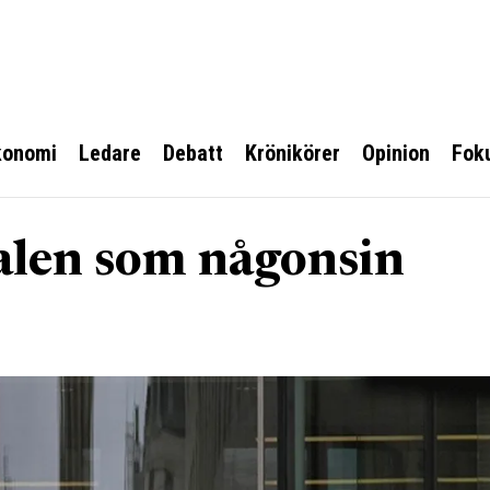
konomi
Ledare
Debatt
Krönikörer
Opinion
Fok
alen som någonsin