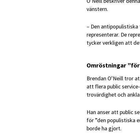
O’Neill beskriver denn
vänstern.
– Den antipopulistiska
representerar. De repre
tycker verkligen att de
Omröstningar ”för
Brendan O’Neill tror at
att flera public servi
trovärdighet och ankla
Han anser att public s
för ”den populistiska 
borde ha gjort.