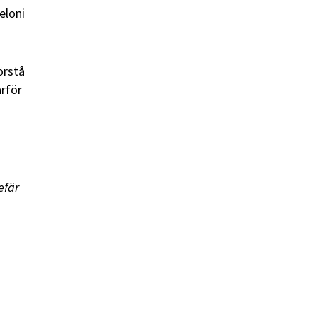
eloni
örstå
arför
efär