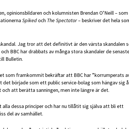
ren, opinionsbildaren och kolumnisten Brendan O’Neill – som
ikationerna
Spiked
och
The Spectator
– beskriver det hela so
skandal. Jag tror att det definitivt är den värsta skandalen
 och BBC har drabbats av många stora skandaler de senaste
ll Bulletin.
 det som framkommit bekräftar att BBC har ”korrumperats a
tt det började som ett public service-bolag som hängav sig å
t och att berätta sanningen, men inte längre är det.
alla dessa principer och har nu tillåtit sig själva att bli ett
viss del av samhället.