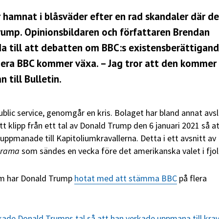
r hamnat i blåsväder efter en rad skandaler där de
Trump. Opinionsbildaren och författaren Brendan
da till att debatten om BBC:s existensberättigan
siera BBC kommer växa. – Jag tror att den kommer
till Bulletin.
ublic service, genomgår en kris. Bolaget har bland annat avsl
t klipp från ett tal av Donald Trump den 6 januari 2021 så a
ppmanade till Kapitoliumkravallerna. Detta i ett avsnitt av
orama
som sändes en vecka före det amerikanska valet i fjol
m har Donald Trump
hotat med att stämma BBC
på flera
ade Donald Trumps tal så att han verkade uppmana till krav