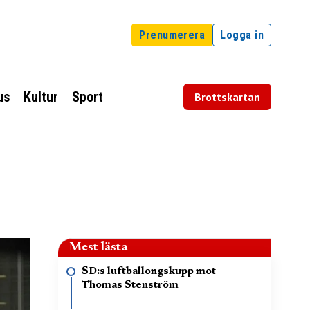
Prenumerera
Logga in
us
Kultur
Sport
Brottskartan
Mest lästa
SD:s luftballongskupp mot
Thomas Stenström