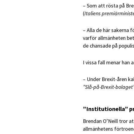
– Som att rösta på Bre
(
Italiens premiärminist
– Alla de här sakerna f
varför allmänheten bet
de chansade på populist
I vissa fall menar han a
– Under Brexit-åren k
”Slå-på-Brexit-bolaget
”Institutionella” 
Brendan O’Neill tror at
allmänhetens förtroend