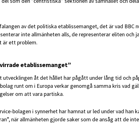
a del som den ”centristiska” sektionen av samhället och dela
 falangen av det politiska etablissemanget, det är vad BBC n
senterar inte allmänheten alls, de representerar eliten och j
t är ett problem.
virrade etablissemanget”
t utvecklingen åt det hållet har pågått under lång tid och p
ce-bolag runt om i Europa verkar genomgå samma kris vad gäl
gelser om att vara partiska.
ervice-bolagen i synnerhet har hamnat ur led under vad han ka
eran”, när allmänheten gjorde saker som de ansåg att de inte