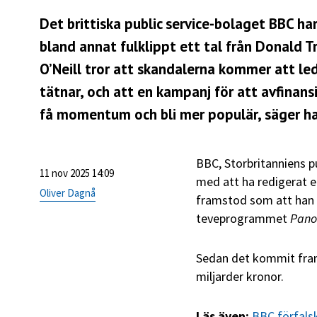
Det brittiska public service-bolaget BBC ha
bland annat fulklippt ett tal från Donald 
O’Neill tror att skandalerna kommer att le
tätnar, och att en kampanj för att avfinan
få momentum och bli mer populär, säger han 
BBC, Storbritanniens p
11 nov 2025 14:09
med att ha redigerat et
Oliver Dagnå
framstod som att han u
teveprogrammet
Pan
Sedan det kommit fra
miljarder kronor.
Läs även:
BBC förfalsk