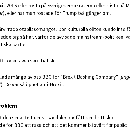
xit 2016 eller rösta på Sverigedemokraterna eller rösta på M
er
), eller när man röstade för Trump två gånger om.
örvirrade etablissemanget. Den kulturella eliten kunde inte f
edde sig så här, varför de avvisade mainstream-politiken, v
iska partier.
tt tonen även varit hatisk.
allade många av oss BBC för ”Brexit Bashing Company” (
ung
”
). De var så öppet anti-Brexit.
problem
t den senaste tidens skandaler har fått den brittiska
e för BBC att rasa och att det kommer bli svårt för public