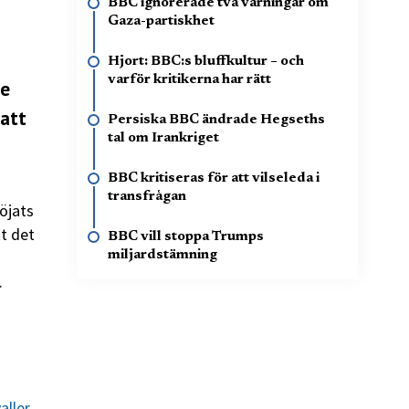
BBC ignorerade två varningar om
Gaza-partiskhet
Hjort: BBC:s bluffkultur – och
varför kritikerna har rätt
de
 att
Persiska BBC ändrade Hegseths
tal om Irankriget
BBC kritiseras för att vilseleda i
transfrågan
öjats
tt det
BBC vill stoppa Trumps
miljardstämning
.
aller