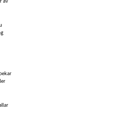
r av
u
ag
åpekar
ler
llar