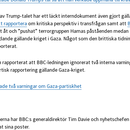
av Trump-talet har ett läckt interndokument även gjort gäl
tt rapportera
om kritiska perspektiv i transfrågan samt att
ikt åt och ”pushat” terrorgruppen Hamas påståenden medan
lidande gällande kriget i Gaza. Något som den brittiska tidni
orterat.
 rapporterat att BBC-ledningen ignorerat två interna varnin
isk rapportering gällande Gaza-kriget.
ade två varningar om Gaza-partiskhet
lerna har BBC:s generaldirektör Tim Davie och nyhetschefen
t sina poster.