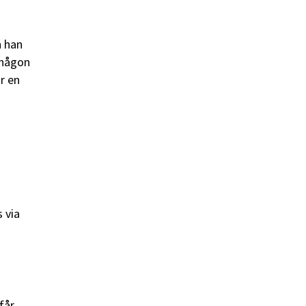
n han
 någon
r en
 via
får