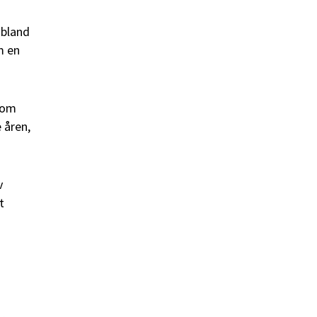
 bland
m en
 som
 åren,
v
t