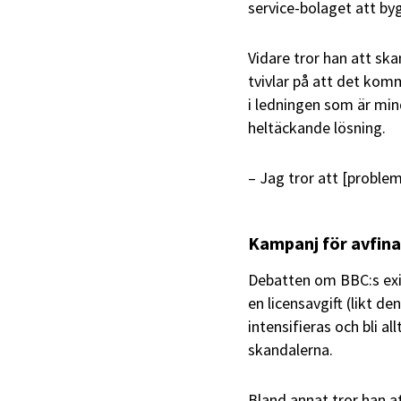
service-bolaget att by
Vidare tror han att sk
tvivlar på att det ko
i ledningen som är min
heltäckande lösning.
– Jag tror att [problem
Kampanj för avfina
Debatten om BBC:s exis
en licensavgift (likt de
intensifieras och bli a
skandalerna.
Bland annat tror han at