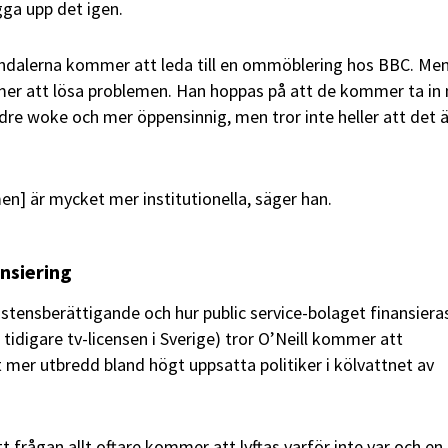
gga upp det igen.
andalerna kommer att leda till en ommöblering hos BBC. Me
mmer att lösa problemen. Han hoppas på att de kommer ta in
dre woke och mer öppensinnig, men tror inte heller att det ä
en] är mycket mer institutionella, säger han.
nsiering
tensberättigande och hur public service-bolaget finansieras
n tidigare tv-licensen i Sverige) tror O’Neill kommer att
llt mer utbredd bland högt uppsatta politiker i kölvattnet av
t frågan allt oftare kommer att lyftas varför inte var och en 