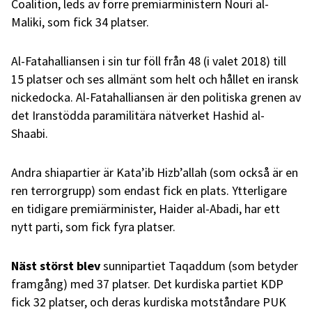
Coalition, leds av förre premiärministern Nouri al-
Maliki, som fick 34 platser.
Al-Fatahalliansen i sin tur föll från 48 (i valet 2018) till
15 platser och ses allmänt som helt och hållet en iransk
nickedocka. Al-Fatahalliansen är den politiska grenen av
det Iranstödda paramilitära nätverket Hashid al-
Shaabi.
Andra shiapartier är Kata’ib Hizb’allah (som också är en
ren terrorgrupp) som endast fick en plats. Ytterligare
en tidigare premiärminister, Haider al-Abadi, har ett
nytt parti, som fick fyra platser.
Näst störst blev
sunnipartiet Taqaddum
(som betyder
framgång) med 37 platser. Det kurdiska partiet KDP
fick 32 platser, och deras kurdiska motståndare PUK