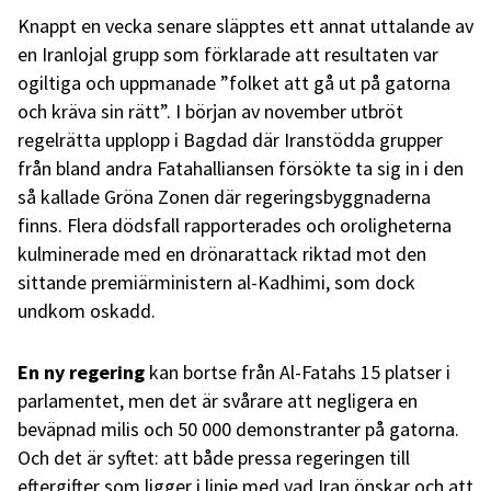
Knappt en vecka senare släpptes ett annat uttalande av
en Iranlojal grupp som förklarade att resultaten var
ogiltiga och uppmanade ”folket att gå ut på gatorna
och kräva sin rätt”. I början av november utbröt
regelrätta upplopp i Bagdad där Iranstödda grupper
från bland andra Fatahalliansen försökte ta sig in i den
så kallade Gröna Zonen där regeringsbyggnaderna
finns. Flera dödsfall rapporterades och oroligheterna
kulminerade med en drönarattack riktad mot den
sittande premiärministern al-Kadhimi, som dock
undkom oskadd.
En ny regering
kan bortse från Al-Fatahs 15 platser i
parlamentet, men det är svårare att negligera en
beväpnad milis och 50 000 demonstranter på gatorna.
Och det är syftet: att både pressa regeringen till
eftergifter som ligger i linje med vad Iran önskar och att