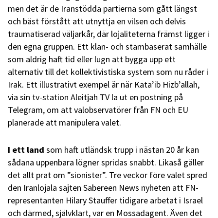
men det är de Iranstödda partierna som gått längst
och bäst förstått att utnyttja en vilsen och delvis
traumatiserad väljarkår, där lojaliteterna främst ligger i
den egna gruppen. Ett klan- och stambaserat samhälle
som aldrig haft tid eller lugn att bygga upp ett
alternativ till det kollektivistiska system som nu råder i
Irak. Ett illustrativt exempel är när Kata’ib Hizb’allah,
via sin tv-station Aleitjah TV la ut en postning på
Telegram, om att valobservatörer från FN och EU
planerade att manipulera valet.
I ett land
som haft utländsk trupp i nästan 20 år kan
sådana uppenbara lögner spridas snabbt. Likaså gäller
det allt prat om ”sionister”. Tre veckor före valet spred
den Iranlojala sajten Sabereen News nyheten att FN-
representanten Hilary Stauffer tidigare arbetat i Israel
och därmed, självklart, var en Mossadagent. Även det