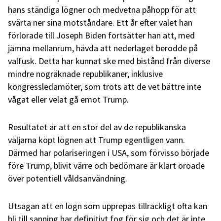
hans ständiga lögner och medvetna påhopp för att
svärta ner sina motståndare. Ett år efter valet han
förlorade till Joseph Biden fortsätter han att, med
jämna mellanrum, hävda att nederlaget berodde på
valfusk. Detta har kunnat ske med bistånd från diverse
mindre nogräknade republikaner, inklusive
kongressledamöter, som trots att de vet bättre inte
vågat eller velat gå emot Trump.
Resultatet är att en stor del av de republikanska
väljarna köpt lögnen att Trump egentligen vann.
Därmed har polariseringen i USA, som förvisso började
före Trump, blivit värre och bedömare är klart oroade
över potentiell våldsanvändning.
Utsagan att en lögn som upprepas tillräckligt ofta kan
bli till sanning har definitivt fog för sig och det är inte