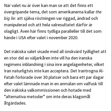
När valet nu är över kan man se att det finns ett
övergripande tema, det som amerikanerna kallar
the
big lie
: att själva röstningen var riggad, ändrad och
manipulerad och att hela valresultatet därför är
olagligt. Även här finns tydliga paralleller till det som
hände i USA efter valet i november 2020.
Det irakiska valet visade med all önskvärd tydlighet att
en stor del av väljarkåren inte vill ha den iranska
regimens inblandning i sina inre angelägenheter, vilket
Iran naturligtvis inte kan acceptera. Det Irantrogna Al-
Fatah förlorade över 30 platser och bara ett par dagar
efter valet lämnade man in en anmälan om valfusk till
den irakiska valkommissionen och hotade med
”alternativa metoder” om inte deras klagomål
åtgärdades.