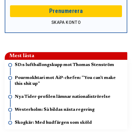
Prenumerera
SKAPA KONTO
Mest lästa
SD:s luftballongskupp mot Thomas Stenström
Pourmokhtari mot AiP-chefen: ”You can’t make
this shit up”
Nya Tider-profilen lämnar nationaliströrelse
Westerholm: Så bildas nästa regering
Skogkär: Med hudfärgen som sköld