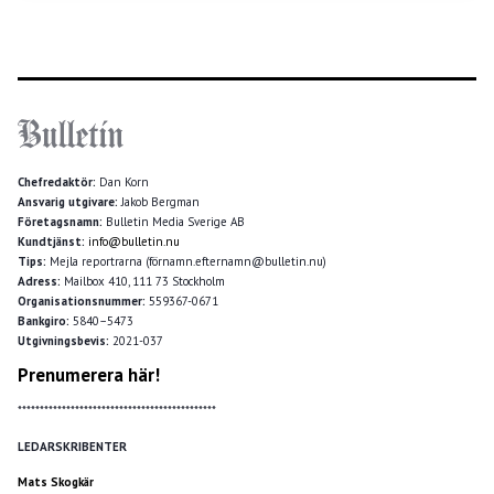
Chefredaktör:
Dan Korn
Ansvarig utgivare:
Jakob Bergman
Företagsnamn:
Bulletin Media Sverige AB
Kundtjänst:
info@bulletin.nu
Tips:
Mejla reportrarna (förnamn.efternamn@bulletin.nu)
Adress:
Mailbox 410, 111 73 Stockholm
Organisationsnummer:
559367-0671
Bankgiro:
5840–5473
Utgivningsbevis:
2021-037
Prenumerera här!
*********************************************
LEDARSKRIBENTER
Mats Skogkär