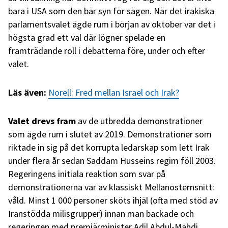
bara i USA som den bär syn för sägen. När det irakiska
parlamentsvalet ägde rum i början av oktober var det i
högsta grad ett val där lögner spelade en
framträdande roll i debatterna före, under och efter
valet.
Läs även:
Norell: Fred mellan Israel och Irak?
Valet drevs fram
av de utbredda demonstrationer
som ägde rum i slutet av 2019. Demonstrationer som
riktade in sig på det korrupta ledarskap som lett Irak
under flera år sedan Saddam Husseins regim föll 2003.
Regeringens initiala reaktion som svar på
demonstrationerna var av klassiskt Mellanösternsnitt:
våld. Minst 1 000 personer sköts ihjäl (ofta med stöd av
Iranstödda milisgrupper) innan man backade och
regeringen med premiärminister Adil Abdul-Mahdi