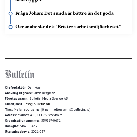
banebygget
Fråga Johan: Det sunda är bättre än det goda
Oceanabeskedet: "Brister i arbetsmiljöarbetet"
Chefredaktör:
Dan Korn
Ansvarig utgivare:
Jakob Bergman
Företagsnamn:
Bulletin Media Sverige AB
Kundtjänst:
info@bulletin.nu
Tips:
Mejla reportrarna (förnamn.efternamn@bulletin.nu)
Adress:
Mailbox 410, 111 73 Stockholm
Organisationsnummer:
559367-0671
Bankgiro:
5840–5473
Utgivningsbevis:
2021-037