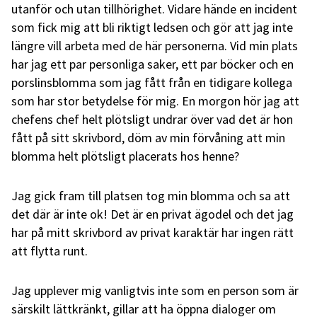
utanför och utan tillhörighet. Vidare hände en incident
som fick mig att bli riktigt ledsen och gör att jag inte
längre vill arbeta med de här personerna. Vid min plats
har jag ett par personliga saker, ett par böcker och en
porslinsblomma som jag fått från en tidigare kollega
som har stor betydelse för mig. En morgon hör jag att
chefens chef helt plötsligt undrar över vad det är hon
fått på sitt skrivbord, döm av min förvåning att min
blomma helt plötsligt placerats hos henne?
Jag gick fram till platsen tog min blomma och sa att
det där är inte ok! Det är en privat ägodel och det jag
har på mitt skrivbord av privat karaktär har ingen rätt
att flytta runt.
Jag upplever mig vanligtvis inte som en person som är
särskilt lättkränkt, gillar att ha öppna dialoger om