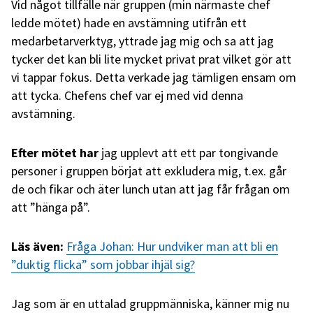
Vid något tillfälle när gruppen (min närmaste chef
ledde mötet) hade en avstämning utifrån ett
medarbetarverktyg, yttrade jag mig och sa att jag
tycker det kan bli lite mycket privat prat vilket gör att
vi tappar fokus. Detta verkade jag tämligen ensam om
att tycka. Chefens chef var ej med vid denna
avstämning.
Efter mötet
har
jag upplevt att ett par tongivande
personer i gruppen börjat att exkludera mig, t.ex. går
de och fikar och äter lunch utan att jag får frågan om
att ”hänga på”.
Läs även:
Fråga Johan: Hur undviker man att bli en
”duktig flicka” som jobbar ihjäl sig?
Jag som är en uttalad gruppmänniska, känner mig nu