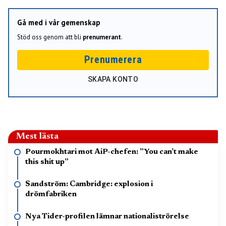
Gå med i vår gemenskap
Stöd oss genom att bli
prenumerant
.
Prenumerera
SKAPA KONTO
Mest lästa
Pourmokhtari mot AiP-chefen: ”You can’t make
this shit up”
Sandström: Cambridge: explosion i
drömfabriken
Nya Tider-profilen lämnar nationaliströrelse