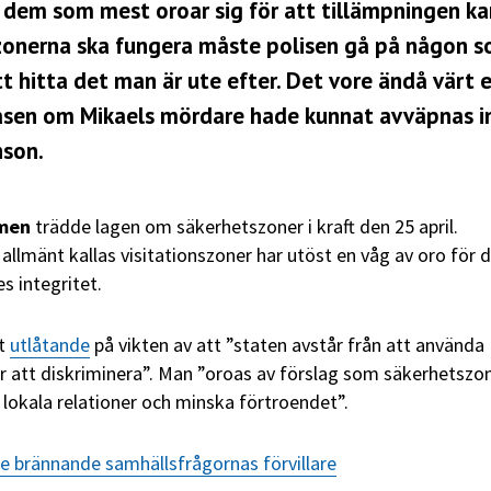
 dem som mest oroar sig för att tillämpningen ka
nszonerna ska fungera måste polisen gå på någon s
t hitta det man är ute efter. Det vore ändå värt 
påsen om Mikaels mördare hade kunnat avväpnas i
nson.
men
trädde lagen om säkerhetszoner i kraft den 25 april.
allmänt kallas visitationszoner har utöst en våg av oro för 
s integritet.
tt
utlåtande
på vikten av att ”staten avstår från att använda
r att diskriminera”. Man ”oroas av förslag som säkerhetszon
 lokala relationer och minska förtroendet”.
e brännande samhällsfrågornas förvillare