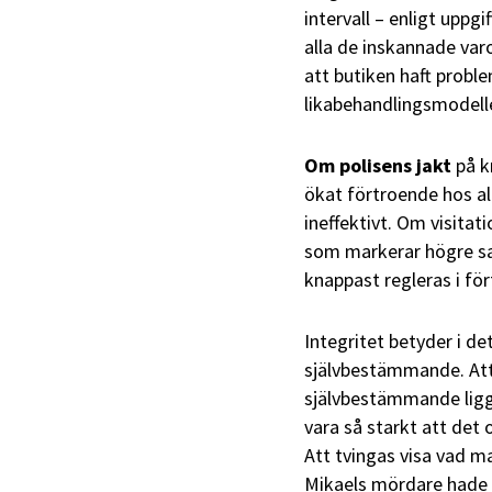
intervall – enligt upp
alla de inskannade varo
att butiken haft prob
likabehandlingsmodelle
Om polisens jakt
på k
ökat förtroende hos a
ineffektivt. Om visita
som markerar högre san
knappast regleras i för
Integritet betyder i d
självbestämmande. Att d
självbestämmande ligge
vara så starkt att det
Att tvingas visa vad ma
Mikaels mördare hade 