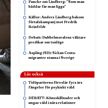
Funcke om Lindberg: ”Som man
bäddar får man ligga”
Källor: Anders Lindberg bakom
förtalskampanj mot Fredrik
Reinfeldt
Debatt: Dubbelmoralens väktare
predikar om tonläge
Aspling (SD): Så kan Ceuta-
migranter stanna i Sverige
Läs också
Tidöpartierna föreslår fyra års
fängelse för psykiskt våld
DEBATT: Könsskillnader och
ungas våld i nära relationer