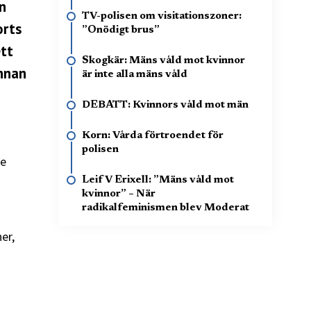
n
TV-polisen om visitationszoner:
orts
”Onödigt brus”
ett
Skogkär: Mäns våld mot kvinnor
nnan
är inte alla mäns våld
DEBATT: Kvinnors våld mot män
Korn: Vårda förtroendet för
polisen
de
Leif V Erixell: ”Mäns våld mot
kvinnor” – När
radikalfeminismen blev Moderat
er,