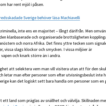
om har rent mjöl i påsen.
redsskadade Sverige behöver läsa Machiavelli
 kriminella, inte ens en majoritet – långt därifrån. Men omvän
 den klanbaserade och organiserade brottsligheten kopplingar
anöstern och norra Afrika. Det finns yttre tecken som signal
er, vissa slags klockor och smycken. I vissa miljöer är
 vapen och knark större än i andra.
het att selektera vem man vill visitera utan att för den skul
ch letar man efter personer som efter utvisningsbeslut inte h
 Sverige kan det logiskt sett bara handla om personer som en
t ett land som präglas av snällhet och välvilja. Skillnaden me