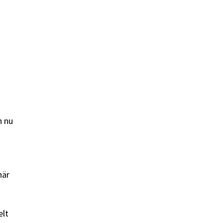
n nu
när
elt