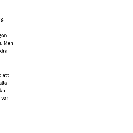
ng.
ågon
a. Men
dra.
t att
alla
ika
 var
t