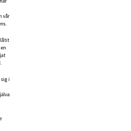
 när
n vår
ens.
låtit
 en
jat
.
sig i
jälva
e