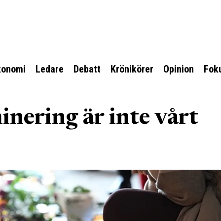
konomi
Ledare
Debatt
Krönikörer
Opinion
Fok
nering är inte vårt