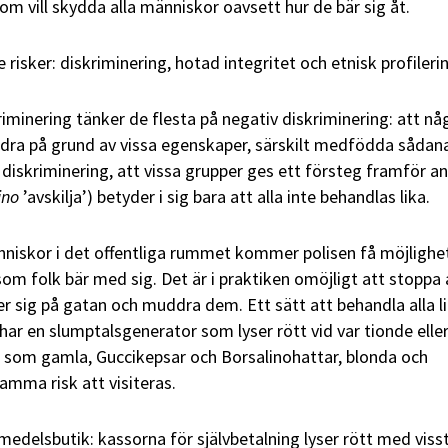
om vill skydda alla människor oavsett hur de bär sig åt.
e risker: diskriminering, hotad integritet och etnisk profileri
iminering tänker de flesta på negativ diskriminering: att n
dra på grund av vissa egenskaper, särskilt medfödda sådan
 diskriminering, att vissa grupper ges ett försteg framför an
ino
’avskilja’) betyder i sig bara att alla inte behandlas lika.
niskor i det offentliga rummet kommer polisen få möjlighe
om folk bär med sig. Det är i praktiken omöjligt att stoppa 
 sig på gatan och muddra dem. Ett sätt att behandla alla l
har en slumptalsgenerator som lyser rött vid var tionde eller
 som gamla, Guccikepsar och Borsalinohattar, blonda och
amma risk att visiteras.
ivsmedelsbutik: kassorna för självbetalning lyser rött med viss