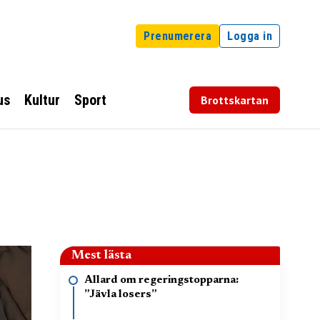
Prenumerera
Logga in
us
Kultur
Sport
Brottskartan
Mest lästa
Allard om regeringstopparna:
”Jävla losers”