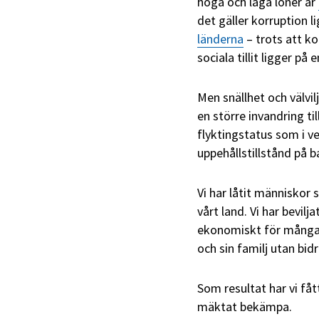
höga och låga löner är
det gäller korruption l
länderna
– trots att ko
sociala tillit ligger på 
Men snällhet och välvilj
en större invandring ti
flyktingstatus som i v
uppehållstillstånd på b
Vi har låtit människor s
vårt land. Vi har bevil
ekonomiskt för många m
och sin familj utan bid
Som resultat har vi fåt
mäktat bekämpa.