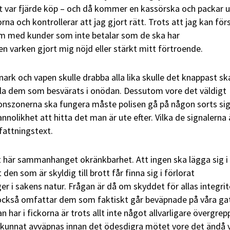
gift var fjärde köp – och då kommer en kassörska och packar 
rna och kontrollerar att jag gjort rätt. Trots att jag kan för
lem med kunder som inte betalar som de ska har
n varken gjort mig nöjd eller stärkt mitt förtroende.
nark och vapen skulle drabba alla lika skulle det knappast s
lla dem som besvärats i onödan. Dessutom vore det väldigt
tionszonerna ska fungera måste polisen gå på någon sorts si
nolikhet att hitta det man är ute efter. Vilka de signalerna 
fattningstext.
et här sammanhanget okränkbarhet. Att ingen ska lägga sig i
en som är skyldig till brott får finna sig i förlorat
r i sakens natur. Frågan är då om skyddet för allas integrit
 också omfattar dem som faktiskt går beväpnade på våra gat
n har i fickorna är trots allt inte något allvarligare övergre
kunnat avväpnas innan det ödesdigra mötet vore det ändå 