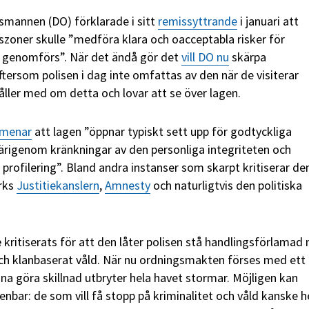
mannen (DO) förklarade i sitt
remissyttrande
i januari att
zoner skulle ”medföra klara och oacceptabla risker för
t genomförs”. När det ändå gör det
vill DO nu
skärpa
ftersom polisen i dag inte omfattas av den när de visiterar
åller med om detta och lovar att se över lagen.
menar
att lagen ”öppnar typiskt sett upp för godtyckliga
ärigenom kränkningar av den personliga integriteten och
profilering”. Bland andra instanser som skarpt kritiserar de
rks
Justitiekanslern
,
Amnesty
och naturligtvis den politiska
e
kritiserats för att den låter polisen stå handlingsförlamad 
ch klanbaserat våld. När nu ordningsmakten förses med ett
na göra skillnad utbryter hela havet stormar. Möjligen kan
nbar: de som vill få stopp på kriminalitet och våld kanske h