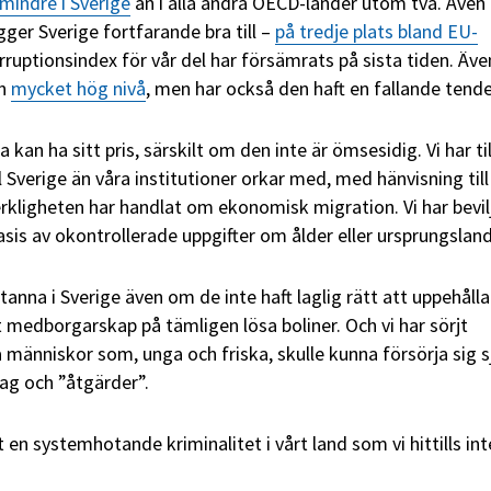
mindre i Sverige
än i alla andra OECD-länder utom två. Även
igger Sverige fortfarande bra till –
på tredje plats bland EU-
rruptionsindex för vår del har försämrats på sista tiden. Äve
en
mycket hög nivå
, men har också den haft en fallande tend
a kan ha sitt pris, särskilt om den inte är ömsesidig. Vi har til
ll Sverige än våra institutioner orkar med, med hänvisning till
erkligheten har handlat om ekonomisk migration. Vi har bevil
asis av okontrollerade uppgifter om ålder eller ursprungsland
tanna i Sverige även om de inte haft laglig rätt att uppehålla 
jat medborgarskap på tämligen lösa boliner. Och vi har sörjt
änniskor som, unga och friska, skulle kunna försörja sig s
rag och ”åtgärder”.
t en systemhotande kriminalitet i vårt land som vi hittills int