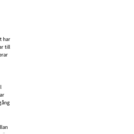
t har
 till
erar
l
ar
 gång
llan