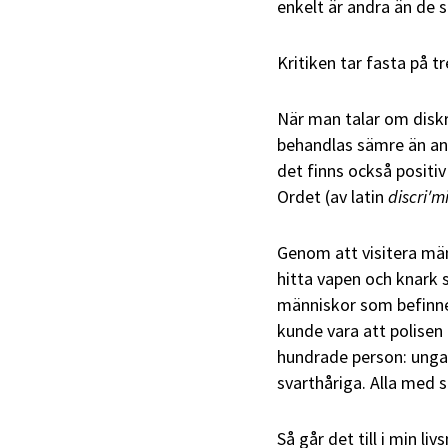
enkelt är andra än de s
Kritiken tar fasta på tr
När man talar om diskr
behandlas sämre än an
det finns också positiv
Ordet (av latin
discri
ʹm
Genom att visitera män
hitta vapen och knark s
människor som befinner
kunde vara att polisen 
hundrade person: unga
svarthåriga. Alla med s
Så går det till i min l