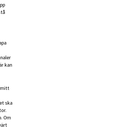
upp
stå
kapa
gnaler
är kan
 mitt
et ska
or.
pp. Om
värt