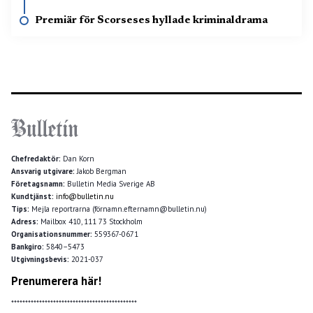
Premiär för Scorseses hyllade kriminaldrama
Chefredaktör:
Dan Korn
Ansvarig utgivare:
Jakob Bergman
Företagsnamn:
Bulletin Media Sverige AB
Kundtjänst:
info@bulletin.nu
Tips:
Mejla reportrarna (förnamn.efternamn@bulletin.nu)
Adress:
Mailbox 410, 111 73 Stockholm
Organisationsnummer:
559367-0671
Bankgiro:
5840–5473
Utgivningsbevis:
2021-037
Prenumerera här!
*********************************************