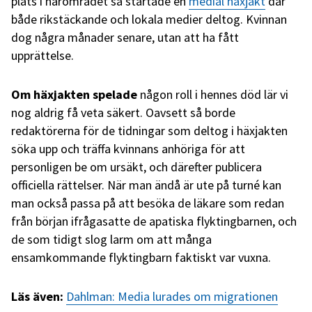
plats i närområdet så startade en
medial häxjakt
där
både rikstäckande och lokala medier deltog. Kvinnan
dog några månader senare, utan att ha fått
upprättelse.
Om häxjakten
spelade
någon roll i hennes död lär vi
nog aldrig få veta säkert. Oavsett så borde
redaktörerna för de tidningar som deltog i häxjakten
söka upp och träffa kvinnans anhöriga för att
personligen be om ursäkt, och därefter publicera
officiella rättelser. När man ändå är ute på turné kan
man också passa på att besöka de läkare som redan
från början ifrågasatte de apatiska flyktingbarnen, och
de som tidigt slog larm om att många
ensamkommande flyktingbarn faktiskt var vuxna.
Läs även:
Dahlman: Media lurades om migrationen