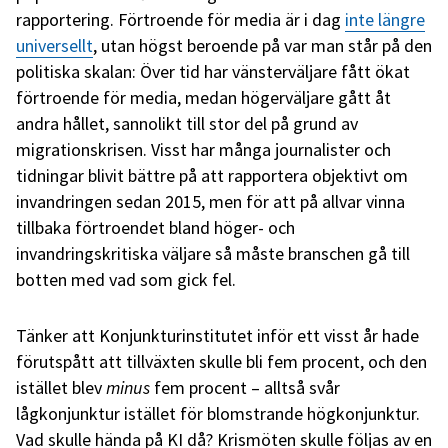
rapportering. Förtroende för media är i dag
inte längre
universellt
, utan högst beroende på var man står på den
politiska skalan: Över tid har vänsterväljare fått ökat
förtroende för media, medan högerväljare gått åt
andra hållet, sannolikt till stor del på grund av
migrationskrisen. Visst har många journalister och
tidningar blivit bättre på att rapportera objektivt om
invandringen sedan 2015, men för att på allvar vinna
tillbaka förtroendet bland höger- och
invandringskritiska väljare så måste branschen gå till
botten med vad som gick fel.
Tänker att Konjunkturinstitutet inför ett visst år hade
förutspått att tillväxten skulle bli fem procent, och den
istället blev
minus
fem procent – alltså svår
lågkonjunktur istället för blomstrande högkonjunktur.
Vad skulle hända på KI då? Krismöten skulle följas av en