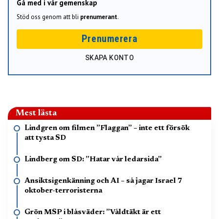
Gå med i vår gemenskap
Stöd oss genom att bli
prenumerant
.
Prenumerera
SKAPA KONTO
Mest lästa
Lindgren om filmen ”Flaggan” – inte ett försök
att tysta SD
Lindberg om SD: ”Hatar vår ledarsida”
Ansiktsigenkänning och AI – så jagar Israel 7
oktober-terroristerna
Grön MSP i blåsväder: ”Våldtäkt är ett