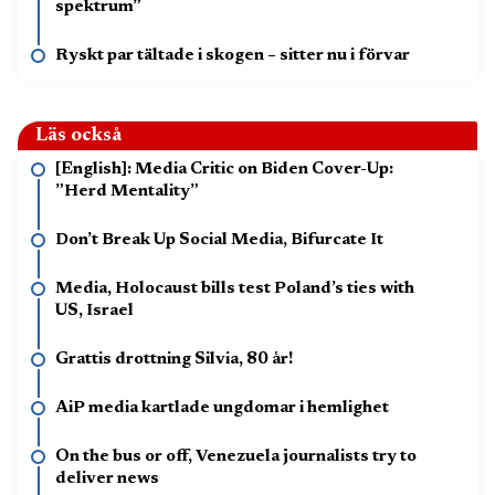
spektrum”
Ryskt par tältade i skogen – sitter nu i förvar
Läs också
[English]: Media Critic on Biden Cover-Up:
”Herd Mentality”
Don’t Break Up Social Media, Bifurcate It
Media, Holocaust bills test Poland’s ties with
US, Israel
Grattis drottning Silvia, 80 år!
AiP media kartlade ungdomar i hemlighet
On the bus or off, Venezuela journalists try to
deliver news