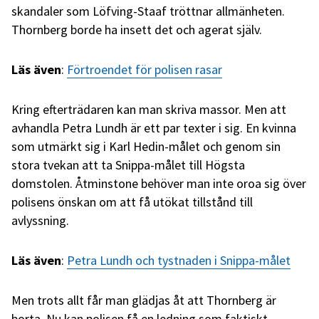
skandaler som Löfving-Staaf tröttnar allmänheten.
Thornberg borde ha insett det och agerat själv.
Läs även
:
Förtroendet för polisen rasar
Kring efterträdaren kan man skriva massor. Men att
avhandla Petra Lundh är ett par texter i sig. En kvinna
som utmärkt sig i Karl Hedin-målet och genom sin
stora tvekan att ta Snippa-målet till Högsta
domstolen. Åtminstone behöver man inte oroa sig över
polisens önskan om att få utökat tillstånd till
avlyssning.
Läs även
:
Petra Lundh och tystnaden i Snippa-målet
Men trots allt får man glädjas åt att Thornberg är
borta. Nu kan polisen få en ledning som faktiskt