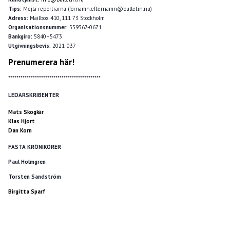
Tips:
Mejla reportrarna (förnamn.efternamn@bulletin.nu)
Adress:
Mailbox 410, 111 73 Stockholm
Organisationsnummer:
559367-0671
Bankgiro:
5840–5473
Utgivningsbevis:
2021-037
Prenumerera här!
*********************************************
LEDARSKRIBENTER
Mats Skogkär
Klas Hjort
Dan Korn
FASTA KRÖNIKÖRER
Paul Holmgren
Torsten Sandström
Birgitta Sparf