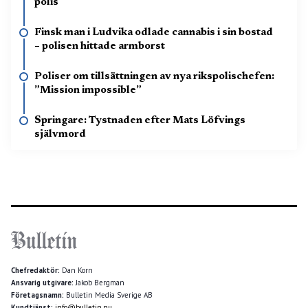
polis
Finsk man i Ludvika odlade cannabis i sin bostad
– polisen hittade armborst
Poliser om tillsättningen av nya rikspolischefen:
”Mission impossible”
Springare: Tystnaden efter Mats Löfvings
självmord
Chefredaktör:
Dan Korn
Ansvarig utgivare:
Jakob Bergman
Företagsnamn:
Bulletin Media Sverige AB
Kundtjänst:
info@bulletin.nu