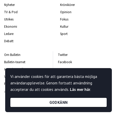
Nyheter
Krönikörer
TV & Pod
Opinion
Utrikes
Fokus
Ekonomi
Kultur
Ledare
Sport
Debatt
Om Bulletin
Twitter
Bulletin-teamet
Facebook
Integritetspolicy
Instagram
Vi använder cookies för att garantera bästa möjliga
Vanliga frågor och svar
Kontakta oss
användarupplevelse. Genom fortsatt användning
Rättelsepolicy
Nyhetsbrev
accepterar du att cookies används.
Läs mer här
.
Jobba hos oss
GODKÄNN