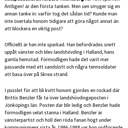
Äntligen! är den första tanken. Men sen smyger sig en
annan tanke in: varför tog det sådan tid? Kunde man
inte övertala honom tidigare att göra något annat än
att blockera en viktig post?
Officiellt är han inte sparkad. Han befordrades snett
uppåt vänster och blev landshövding i Halland, hans
gamla hemstad. Förmodligen hade det varit mer
passande med ett sandslott och några tennsoldater
att basa över på Skrea strand.
I pusslet för att bli kvitt honom gjordes en rockad där
Brittis Benzler får ta över landshövdingeposten i
Jönköpings län. Posten där blir ledig och Benzler hade
förmodligen velat stanna i Halland. Benzler är
vänsterpartist och höll den röda fanan högt under
kommunismens sista år. 1986-1988 var hon ordförande