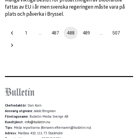
fattas av EU i år men svenska regeringen måste vara på
plats och påverka i Bryssel.
1
…
487
488
489
…
507
Chefredaktör:
Dan Korn
Ansvarig utgivare:
Jakob Bergman
Företagsnamn:
Bulletin Media Sverige AB
Kundtjänst:
info@bulletin.nu
Tips:
Mejla reportrarna (förnamn.efternamn@bulletin.nu)
Adress:
Mailbox 410, 111 73 Stockholm