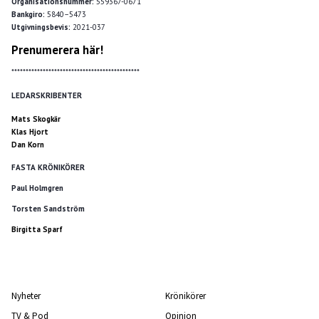
Organisationsnummer:
559367-0671
Bankgiro:
5840–5473
Utgivningsbevis:
2021-037
Prenumerera här!
*********************************************
LEDARSKRIBENTER
Mats Skogkär
Klas Hjort
Dan Korn
FASTA KRÖNIKÖRER
Paul Holmgren
Torsten Sandström
Birgitta Sparf
Nyheter
Krönikörer
TV & Pod
Opinion