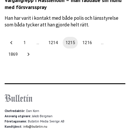
Vargangrepp i Hässleholm – man räddade sin hund
med försvarsspray
Han har varit i kontakt med både polis och länsstyrelse
som båda tycker att han gjorde helt rätt.
1
…
1214
1215
1216
…
1869
Chefredaktör:
Dan Korn
Ansvarig utgivare:
Jakob Bergman
Företagsnamn:
Bulletin Media Sverige AB
Kundtjänst:
info@bulletin.nu