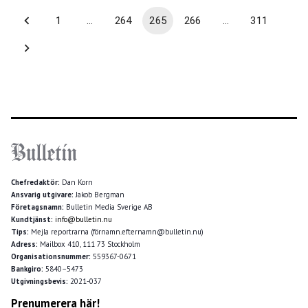
1
…
264
265
266
…
311
Chefredaktör:
Dan Korn
Ansvarig utgivare:
Jakob Bergman
Företagsnamn:
Bulletin Media Sverige AB
Kundtjänst:
info@bulletin.nu
Tips:
Mejla reportrarna (förnamn.efternamn@bulletin.nu)
Adress:
Mailbox 410, 111 73 Stockholm
Organisationsnummer:
559367-0671
Bankgiro:
5840–5473
Utgivningsbevis:
2021-037
Prenumerera här!