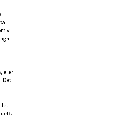
a
ppa
om vi
vaga
 eller
. Det
 det
 detta