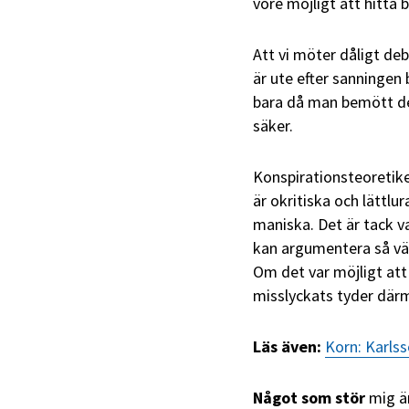
vore möjligt att hitta
Att vi möter dåligt de
är ute efter sanninge
bara då man bemött de
säker.
Konspirationsteoretiker
är okritiska och lättlu
maniska. Det är tack v
kan argumentera så väl
Om det var möjligt att
misslyckats tyder därm
Läs även:
Korn: Karlss
Något som stör
mig ä