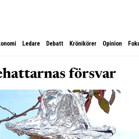
konomi
Ledare
Debatt
Krönikörer
Opinion
Fok
iehattarnas försvar