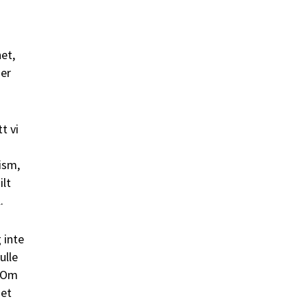
net,
ser
t vi
ism,
ilt
.
 inte
ulle
. Om
det