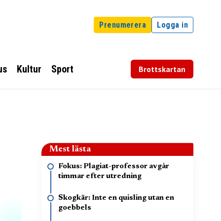
Prenumerera
Logga in
us
Kultur
Sport
Brottskartan
Mest lästa
Fokus: Plagiat-professor avgår
timmar efter utredning
Skogkär: Inte en quisling utan en
goebbels