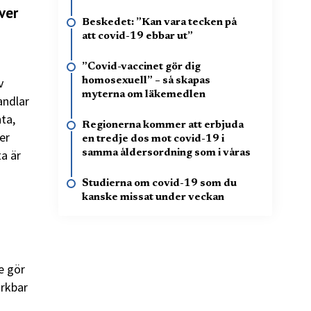
ver
Beskedet: ”Kan vara tecken på
att covid-19 ebbar ut”
”Covid-vaccinet gör dig
v
homosexuell” – så skapas
myterna om läkemedlen
andlar
ta,
Regionerna kommer att erbjuda
er
en tredje dos mot covid-19 i
a är
samma åldersordning som i våras
Studierna om covid-19 som du
kanske missat under veckan
e gör
ärkbar