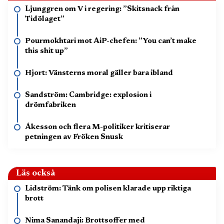
Ljunggren om V i regering: ”Skitsnack från
Tidölaget”
Pourmokhtari mot AiP-chefen: ”You can’t make
this shit up”
Hjort: Vänsterns moral gäller bara ibland
Sandström: Cambridge: explosion i
drömfabriken
Åkesson och flera M-politiker kritiserar
petningen av Fröken Snusk
Läs också
Lidström: Tänk om polisen klarade upp riktiga
brott
Nima Sanandaji: Brottsoffer med