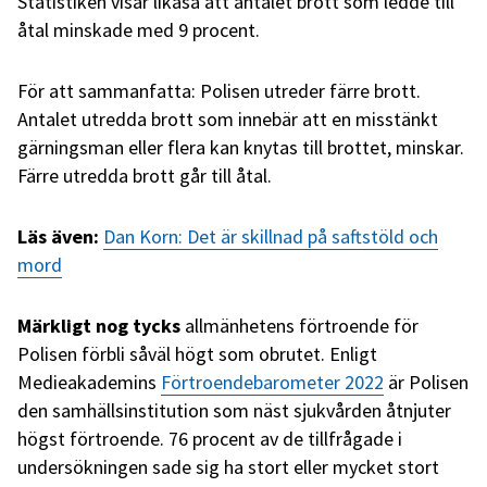
Statistiken visar likaså att antalet brott som ledde till
åtal minskade med 9 procent.
För att sammanfatta: Polisen utreder färre brott.
Antalet utredda brott som innebär att en misstänkt
gärningsman eller flera kan knytas till brottet, minskar.
Färre utredda brott går till åtal.
Läs även:
Dan Korn: Det är skillnad på saftstöld och
mord
Märkligt nog tycks
allmänhetens förtroende för
Polisen förbli såväl högt som obrutet. Enligt
Medieakademins
Förtroendebarometer 2022
är Polisen
den samhällsinstitution som näst sjukvården åtnjuter
högst förtroende. 76 procent av de tillfrågade i
undersökningen sade sig ha stort eller mycket stort