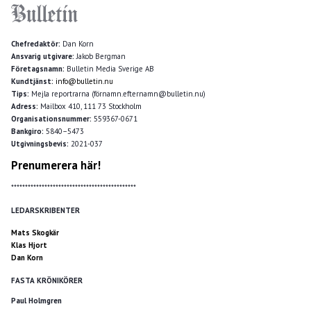
Chefredaktör:
Dan Korn
Ansvarig utgivare:
Jakob Bergman
Företagsnamn:
Bulletin Media Sverige AB
Kundtjänst:
info@bulletin.nu
Tips:
Mejla reportrarna (förnamn.efternamn@bulletin.nu)
Adress:
Mailbox 410, 111 73 Stockholm
Organisationsnummer:
559367-0671
Bankgiro:
5840–5473
Utgivningsbevis:
2021-037
Prenumerera här!
*********************************************
LEDARSKRIBENTER
Mats Skogkär
Klas Hjort
Dan Korn
FASTA KRÖNIKÖRER
Paul Holmgren