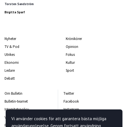
Torsten Sandström
Birgitta Sparf
Nyheter
Krönikörer
TV & Pod
Opinion
Utrikes
Fokus
Ekonomi
Kultur
Ledare
Sport
Debatt
Om Bulletin
Twitter
Bulletin-teamet
Facebook
Integritetspolicy
Instagram
Vanliga frågor och svar
Kontakta oss
Vi använder cookies för att garantera bästa möjliga
Rättelsepolicy
Nyhetsbrev
användarupplevelse. Genom fortsatt användning