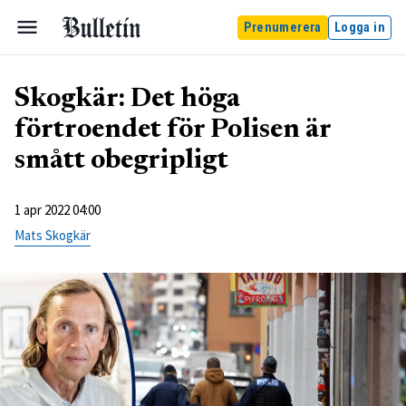
Prenumerera
Logga in
Skogkär: Det höga
förtroendet för Polisen är
smått obegripligt
1 apr 2022 04:00
Mats Skogkär