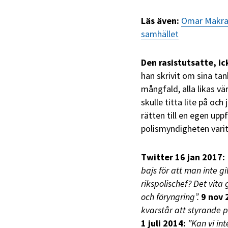
Läs även:
Omar Makram
samhället
Den rasistutsatte, i
han skrivit om sina tan
mångfald, alla likas v
skulle titta lite på oc
rätten till en egen upp
polismyndigheten varit 
Twitter 16 jan 2017:
bajs för att
man inte gi
rikspolischef? Det vita
och föryngring”.
9 nov 
kvarstår att styrande p
1 juli 2014:
”Kan vi in