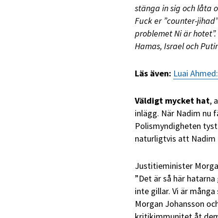
stänga in sig och låta 
Fuck er ”counter-jihad”
problemet Ni är hotet”.
Hamas, Israel och Putin
Läs även:
Luai Ahmed:
Väldigt mycket hat
, 
inlägg. När Nadim nu få
Polismyndigheten tyst
naturligtvis att Nadim 
Justitieminister Morga
”Det är så här hatarna
inte gillar. Vi är mång
Morgan Johansson och h
kritikimmunitet åt dem