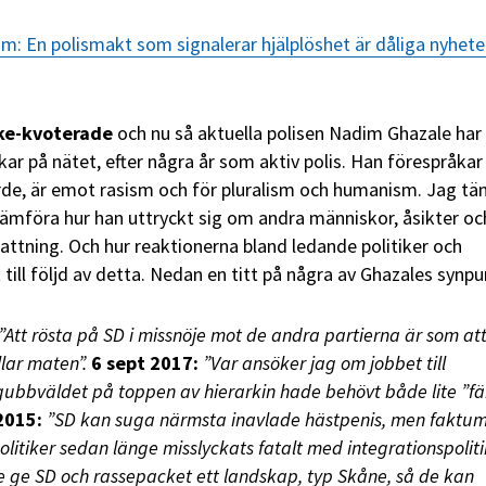
: En polismakt som signalerar hjälplöshet är dåliga nyhete
cke-kvoterade
och nu så aktuella polisen Nadim Ghazale har
kar på nätet, efter några år som aktiv polis. Han förespråkar
ärde, är emot rasism och för pluralism och humanism. Jag tän
h jämföra hur han uttryckt sig om andra människor, åsikter o
fattning. Och hur reaktionerna bland ledande politiker och
till följd av detta. Nedan en titt på några av Ghazales synpu
”Att rösta på SD i missnöje mot de andra partierna är som at
llar maten”.
6 sept 2017:
”Var ansöker jag om jobbet till
 gubbväldet
på toppen av hierarkin hade behövt både lite ”fä
2015:
”SD
kan suga närmsta inavlade hästpenis, men faktu
olitiker sedan länge misslyckats fatalt med integrationspoliti
te ge SD och rassepacket ett landskap, typ Skåne, så de kan