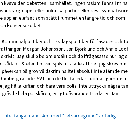
ch kväva den debatten i samhället. Ingen rasism fanns i mina
nvandrargrupper eller politiska partier eller dess sympatisöre
fte upp en elefant som stått i rummet en längre tid och som 
rävda konsensusdiket.
. Kommunalpolitiker och riksdagspolitiker förfasades och t
fattningar. Morgan Johansson, Jan Björklund och Annie Löö
 skrivit. Jag skulle be om ursäkt och de ifrågasatte hur jag
ot sådant. Stefan Löfven själv uttalade att det jag skrev om
s påverkan på grov våldskriminalitet absolut inte stämde m
 Ramberg rasade. SVT och de flesta ledarsidorna i gammelm
e jag hålla käften och bara vara polis. Inte uttrycka några ta
ergrävde hela poliskåren, enligt dåvarande L-ledaren Jan
tt utestänga människor med ”fel värdegrund” är farligt