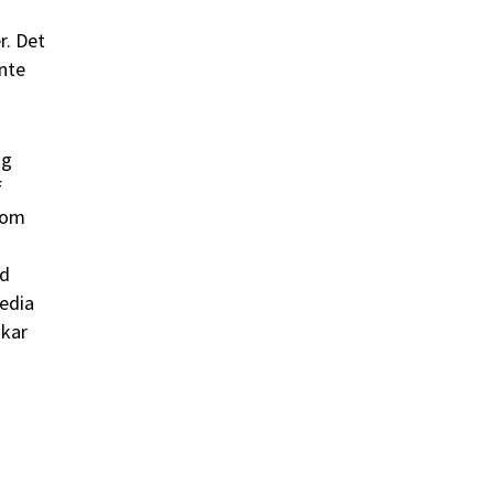
r. Det
inte
og
f
 som
ed
edia
nkar