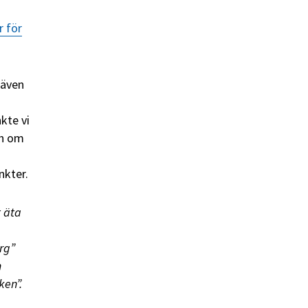
r för
 även
kte vi
ch om
nkter.
t äta
rg”
m
ken”.