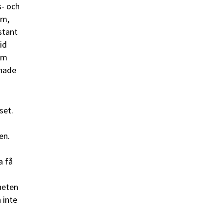
s- och
em,
nstant
id
om
 hade
set.
en.
a få
heten
 inte