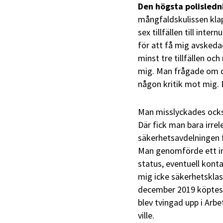
Den högsta polisled
mångfaldskulissen kla
sex tillfällen till int
för att få mig avskeda
minst tre tillfällen o
mig. Man frågade om d
någon kritik mot mig. 
Man misslyckades också
Där fick man bara irrel
säkerhetsavdelningen f
Man genomförde ett i
status, eventuell konta
mig icke säkerhetsklass
december 2019 köptes 
blev tvingad upp i Arbe
ville.