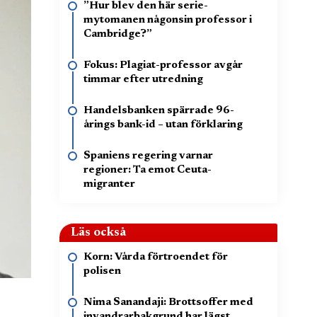
”Hur blev den här serie-
mytomanen någonsin professor i
Cambridge?”
Fokus: Plagiat-professor avgår
timmar efter utredning
Handelsbanken spärrade 96-
årings bank-id – utan förklaring
Spaniens regering varnar
regioner: Ta emot Ceuta-
migranter
Läs också
Korn: Vårda förtroendet för
polisen
Nima Sanandaji: Brottsoffer med
invandrarbakgrund har lägst