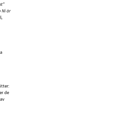
ht”
 Ni är
S,
sa
tter:
er de
 av