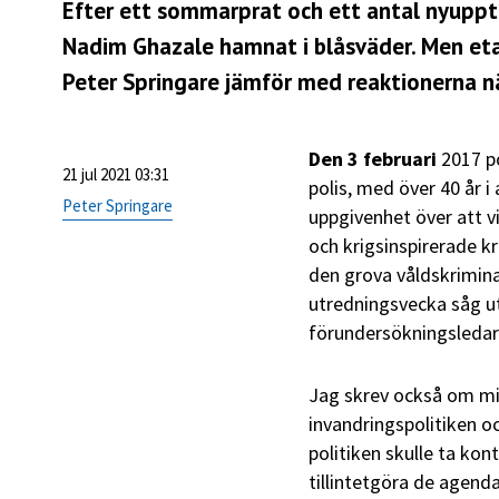
Efter ett sommarprat och ett antal nyuppt
Nadim Ghazale hamnat i blåsväder. Men eta
Peter Springare jämför med reaktionerna när
Den 3 februari
2017 po
21 jul 2021 03:31
polis, med över 40 år i
Peter Springare
uppgivenhet över att vi
och krigsinspirerade kr
den grova våldskrimina
utredningsvecka såg ut
förundersökningsledar
Jag skrev också om min
invandringspolitiken oc
politiken skulle ta ko
tillintetgöra de agend