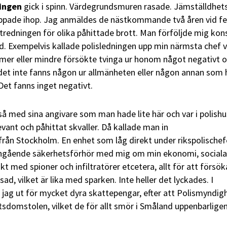
ningen
gick i spinn. Värdegrundsmuren rasade. Jämställdhet
ppade ihop. Jag anmäldes de nästkommande två åren vid f
ernutredningen för olika påhittade brott. Man förföljde mig ko
d. Exempelvis kallade polisledningen upp min närmsta chef v
ch mer eller mindre försökte tvinga ur honom något negativt 
et inte fanns någon ur allmänheten eller någon annan som
Det fanns inget negativt.
 med sina angivare som man hade lite här och var i polishu
evant och påhittat skvaller. Då kallade man in
rån Stockholm. En enhet som låg direkt under rikspolischef
ngående säkerhetsförhör med mig om min ekonomi, sociala
kt med spioner och infiltratörer etcetera, allt för att försök
ad, vilket är lika med sparken. Inte heller det lyckades. I
jag ut för mycket dyra skattepengar, efter att Polismyndig
tsdomstolen, vilket de för allt smör i Småland uppenbarligen