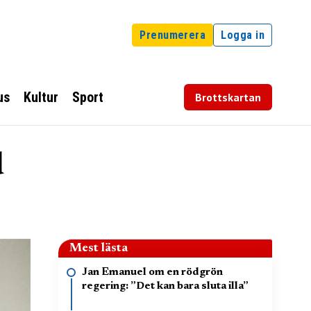
Prenumerera
Logga in
us
Kultur
Sport
Brottskartan
d
Mest lästa
Jan Emanuel om en rödgrön
regering: ”Det kan bara sluta illa”