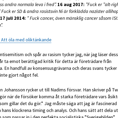
oss andra normala leva i fred”.
16 aug 2017:
”Fuck er ”alt-rig
 Fuck er SD & andra rasistsvin Ni är förklädda nazister allihop
17 juli 2014:
” Fuck cancer, även mänsklig cancer såsom ISI
”.
 Att öla med oliktänkande
antisemitism och spår av rasism tycker jag, när jag läser des
r ta emot berättigad kritik för detta är företrädare från
a. En handfull av konsensusgrävarna och deras svans tycker
inte gjort något fel.
n Johansson rycker ut till Nadims försvar. Han skriver på Twi
 gör när de försöker komma åt starka företrädare vars åsikt
a som gillar det du gör.” Jag måste säga att jag är fascinerad
ans klockrena timing och analys. Och hans sätt att dela ut
 som passar in i den perfekta socialistiska ”Sverigebilden”.