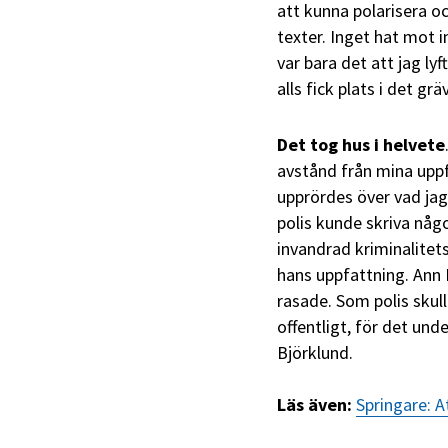
att kunna polarisera o
texter. Inget hat mot i
var bara det att jag ly
alls fick plats i det g
Det tog hus i helvete
avstånd från mina upp
upprördes över vad jag
polis kunde skriva någ
invandrad kriminalitet
hans uppfattning. Ann
rasade. Som polis skull
offentligt, för det und
Björklund.
Läs även:
Springare: A