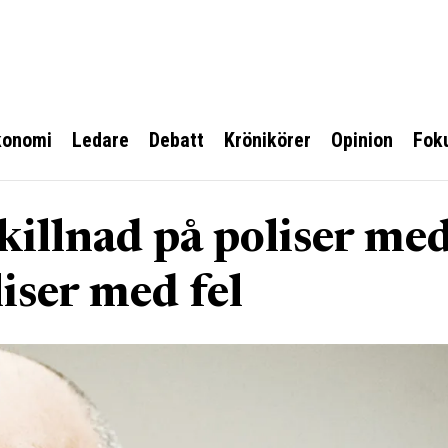
konomi
Ledare
Debatt
Krönikörer
Opinion
Fok
skillnad på poliser me
liser med fel