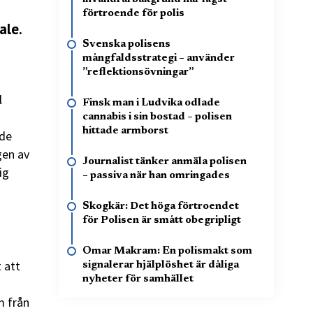
n
förtroende för polis
ale.
Svenska polisens
mångfaldsstrategi – använder
”reflektionsövningar”
l
Finsk man i Ludvika odlade
cannabis i sin bostad – polisen
hittade armborst
ade
gen av
Journalist tänker anmäla polisen
ig
– passiva när han omringades
Skogkär: Det höga förtroendet
för Polisen är smått obegripligt
Omar Makram: En polismakt som
t att
signalerar hjälplöshet är dåliga
nyheter för samhället
m från