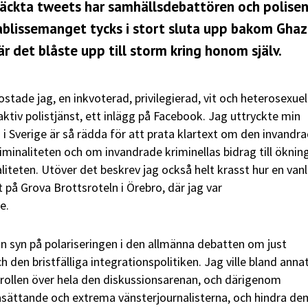
äckta tweets har samhällsdebattören och polise
blissemanget tycks i stort sluta upp bakom Ghaz
 det blåste upp till storm kring honom själv.
stade jag, en inkvoterad, privilegierad, vit och heterosexuel
 aktiv polistjänst, ett inlägg på Facebook. Jag uttryckte min
 i Sverige är så rädda för att prata klartext om den invandr
iminaliteten och om invandrade kriminellas bidrag till öknin
liteten. Utöver det beskrev jag också helt krasst hur en vanl
 på Grova Brottsroteln i Örebro, där jag var
e.
 syn på polariseringen i den allmänna debatten om just
h den bristfälliga integrationspolitiken. Jag ville bland anna
ntrollen över hela den diskussionsarenan, och därigenom
asättande och extrema vänsterjournalisterna, och hindra de