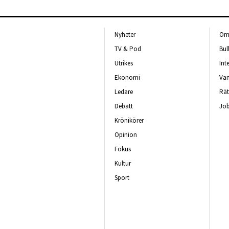
Nyheter
Om 
TV & Pod
Bul
Utrikes
Int
Ekonomi
Van
Ledare
Rät
Debatt
Job
Krönikörer
Opinion
Fokus
Kultur
Sport