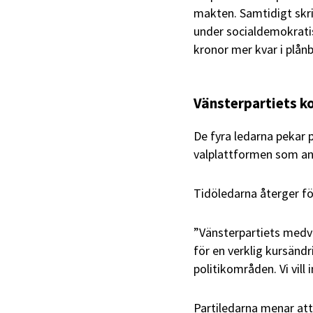
makten. Samtidigt skri
under socialdemokratis
kronor mer kvar i plån
Vänsterpartiets k
De fyra ledarna pekar 
valplattformen som an
Tidöledarna återger föl
”Vänsterpartiets medve
för en verklig kursänd
politikområden. Vi vill 
Partiledarna menar att