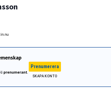
nsson
in.nu
gemenskap
Prenumerera
li
prenumerant
.
SKAPA KONTO