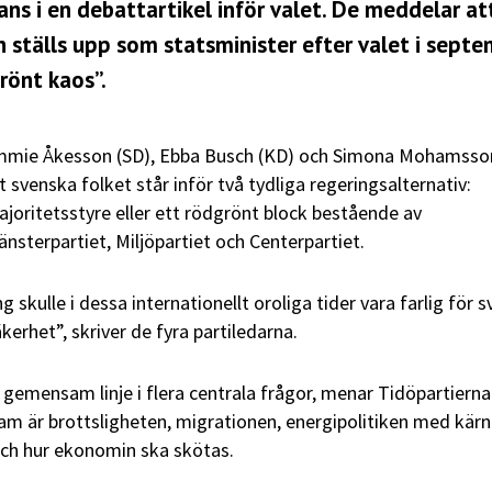
ans i en debattartikel inför valet. De meddelar at
tälls upp som statsminister efter valet i septe
grönt kaos”.
Jimmie Åkesson (SD), Ebba Busch (KD) och Simona Mohamsson
t svenska folket står inför två tydliga regeringsalternativ:
joritetsstyre eller ett rödgrönt block bestående av
nsterpartiet, Miljöpartiet och Centerpartiet.
g skulle i dessa internationellt oroliga tider vara farlig för 
erhet”, skriver de fyra partiledarna.
gemensam linje i flera centrala frågor, menar Tidöpartierna
m är brottsligheten, migrationen, energipolitiken med kärnk
h hur ekonomin ska skötas.