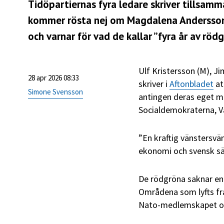
Tidöpartiernas fyra ledare skriver tillsamm
kommer rösta nej om Magdalena Andersson s
och varnar för vad de kallar ”fyra år av röd
Ulf Kristersson (M), 
28 apr 2026 08:33
skriver i
Aftonbladet
at
Simone Svensson
antingen deras eget ma
Socialdemokraterna, Vä
”En kraftig vänstersvän
ekonomi och svensk säk
De rödgröna saknar en 
Områdena som lyfts fra
Nato-medlemskapet oc