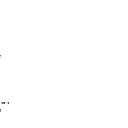
e
 även
a.