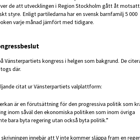
ver de att utvecklingen i Region Stockholm gått åt motsatt 
kt styre. Enligt partiledarna har en svensk barnfamilj 5 000
boken varje månad jämfört med tidigare.
ongressbeslut
på Vänsterpartiets kongress i helgen som bakgrund. De citer
togs där.
jande citat ur Vänsterpartiets valplattform:
rkan är en förutsättning för den progressiva politik som kr
ring inom såväl den ekonomiska politiken som inom övriga
inte bara byta regering utan också byta politik.”
 skrivningen innebär att V inte kommer släppa fram en rege