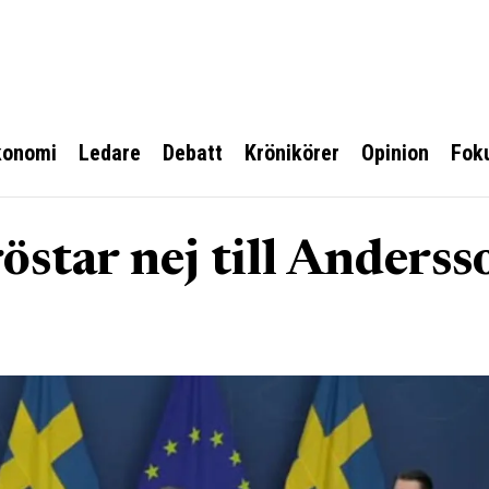
konomi
Ledare
Debatt
Krönikörer
Opinion
Fok
östar nej till Anderss