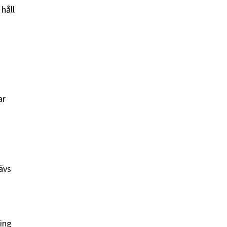
håll
ar
ävs
ring