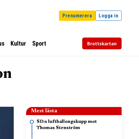
Prenumerera
Logga in
us
Kultur
Sport
Brottskartan
on
Mest lästa
SD:s luftballongskupp mot
Thomas Stenström