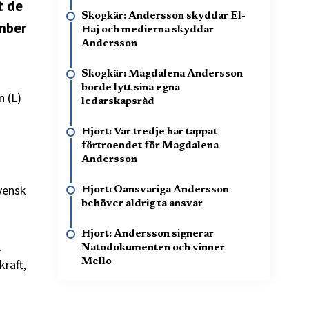
t de
Skogkär: Andersson skyddar El-
mber
Haj och medierna skyddar
Andersson
Skogkär: Magdalena Andersson
borde lytt sina egna
 (L)
ledarskapsråd
Hjort: Var tredje har tappat
förtroendet för Magdalena
Andersson
svensk
Hjort: Oansvariga Andersson
behöver aldrig ta ansvar
Hjort: Andersson signerar
.
Natodokumenten och vinner
Mello
raft,