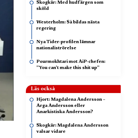
Skogkär: Med hudfärgen som
sköld
Westerholm: Så bildas nästa
regering
Nya Tider-profilen lämnar
nationaliströrelse
Pourmokhtari mot AiP-chefen:
”You can’t make this shit up”
Läs också
Hjort: Magdalena Andersson –
Arga Andersson eller
Anarkistiska Andersson?
Skogkär: Magdalena Andersson
valsar vidare