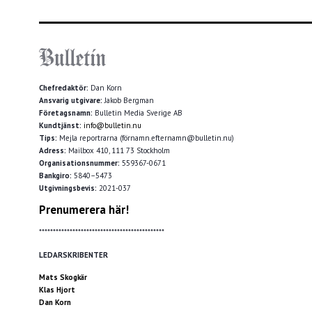
Chefredaktör:
Dan Korn
Ansvarig utgivare:
Jakob Bergman
Företagsnamn:
Bulletin Media Sverige AB
Kundtjänst:
info@bulletin.nu
Tips:
Mejla reportrarna (förnamn.efternamn@bulletin.nu)
Adress:
Mailbox 410, 111 73 Stockholm
Organisationsnummer:
559367-0671
Bankgiro:
5840–5473
Utgivningsbevis:
2021-037
Prenumerera här!
*********************************************
LEDARSKRIBENTER
Mats Skogkär
Klas Hjort
Dan Korn