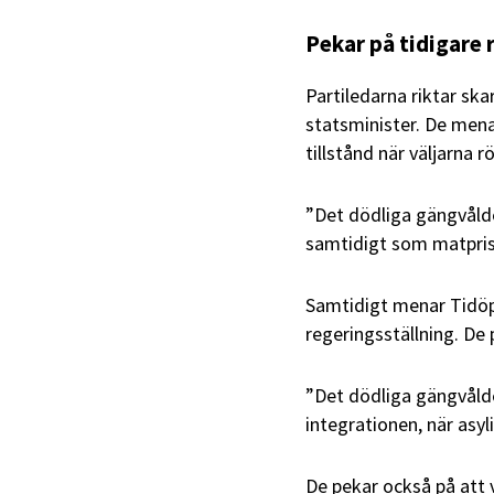
Pekar på tidigare 
Partiledarna riktar sk
statsminister. De men
tillstånd när väljarna 
”Det dödliga gängvåld
samtidigt som matprise
Samtidigt menar Tidöpa
regeringsställning. De
”Det dödliga gängvåldet
integrationen, när asyl
De pekar också på att 