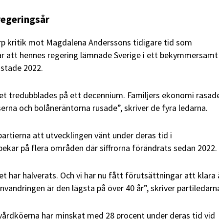
regeringsår
arp kritik mot Magdalena Anderssons tidigare tid som
ar att hennes regering lämnade Sverige i ett bekymmersamt
röstade 2022.
et tredubblades på ett decennium. Familjers ekonomi rasad
rna och bolåneräntorna rusade”, skriver de fyra ledarna.
rtierna att utvecklingen vänt under deras tid i
 pekar på flera områden där siffrorna förändrats sedan 2022.
 har halverats. Och vi har nu fått förutsättningar att klara
invandringen är den lägsta på över 40 år”, skriver partiledarn
vårdköerna har minskat med 28 procent under deras tid vid