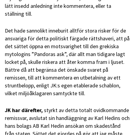
lätt insedd anledning inte kommentera, eller ta
ställning till.
Det hade sannolikt inneburit alltför stora risker för de
ansvariga för detta politiskt färgade rättshaveri, att på
det sättet öppna en motsvarighet till den grekiska
mytologins ”Pandoras ask”, där allt man tidigare lagt
locket på, skulle riskera att åter komma fram i ljuset.
Bättre då att begränsa det önskade svaret på
remissen, till att kommentera en utbetalning av ett
struntbelopp, enligt JK:s egen etablerade schablon,
vilket miljöåklagaren samtyckte till.
JK har därefter,
styrkt av detta totalt ovidkommande
remissvar, avslutat sin handläggning av Karl Hedins och
hans bolags AB Karl Hedin ansökan om skadestånd
från staten. Sättet det gjordes på gör att jag måste