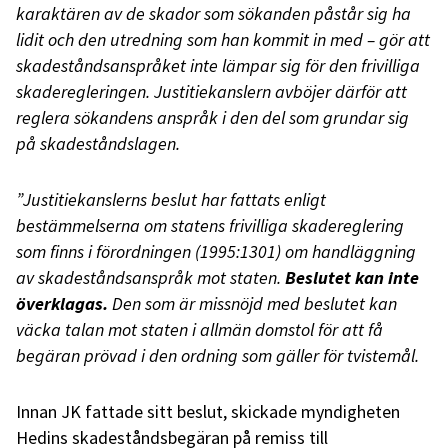
karaktären av de skador som sökanden påstår sig ha
lidit och den utredning som han kommit in med – gör att
skadeståndsanspråket inte lämpar sig för den frivilliga
skaderegleringen. Justitiekanslern avböjer därför att
reglera sökandens anspråk i den del som grundar sig
på skadeståndslagen.
”Justitiekanslerns beslut har fattats enligt
bestämmelserna om statens frivilliga skadereglering
som finns i förordningen (1995:1301) om handläggning
av skadeståndsanspråk mot staten.
Beslutet kan inte
överklagas.
Den som är missnöjd med beslutet kan
väcka talan mot staten i allmän domstol för att få
begäran prövad i den ordning som gäller för tvistemål.
Innan JK fattade sitt beslut, skickade myndigheten
Hedins skadeståndsbegäran på remiss till