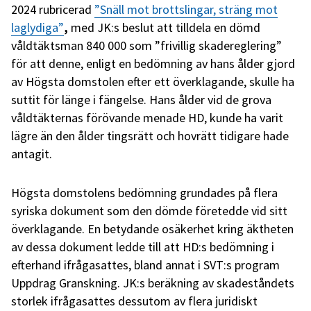
2024 rubricerad
”Snäll mot brottslingar, sträng mot
laglydiga”
,
med JK:s beslut att tilldela en dömd
våldtäktsman 840 000 som ”frivillig skadereglering”
för att denne, enligt en bedömning av hans ålder gjord
av Högsta domstolen efter ett överklagande, skulle ha
suttit för länge i fängelse. Hans ålder vid de grova
våldtäkternas förövande menade HD, kunde ha varit
lägre än den ålder tingsrätt och hovrätt tidigare hade
antagit.
Högsta domstolens bedömning grundades på flera
syriska dokument som den dömde företedde vid sitt
överklagande. En betydande osäkerhet kring äktheten
av dessa dokument ledde till att HD:s bedömning i
efterhand ifrågasattes, bland annat i SVT:s program
Uppdrag Granskning. JK:s beräkning av skadeståndets
storlek ifrågasattes dessutom av flera juridiskt