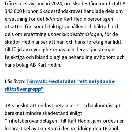
från slutet av januari 2024, om skadestånd om totalt 8
343 000 kronor. Skadeståndskravet handlade dels om
ersättning för det
lidande
Karl Hedin personligen
utsattes för, som felaktigt anhållen och häktad, och
dels om ersättning
under skadeståndslagen
, för de
skador Hedin anser att han och hans företag har lidit,
till följd av myndigheternas och deras tjänstemäns
felaktiga och ibland olagliga behandling av honom och
hans bolag AB Karl Hedin.
Läs även:
Törnvall: Hedinfallet ”ett betydande
rättsövergrepp”
JK:s beslut att endast betala ut ett schablonmässigt
beräknat mindre skadestånd enligt
”frihetsberövandelagen” till Karl Hedin, jämfördes i en
ledarartikel av Dan Korn i denna tidning den 16 april