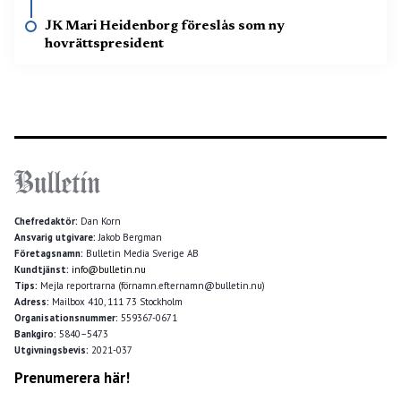
JK Mari Heidenborg föreslås som ny
hovrättspresident
Chefredaktör:
Dan Korn
Ansvarig utgivare:
Jakob Bergman
Företagsnamn:
Bulletin Media Sverige AB
Kundtjänst:
info@bulletin.nu
Tips:
Mejla reportrarna (förnamn.efternamn@bulletin.nu)
Adress:
Mailbox 410, 111 73 Stockholm
Organisationsnummer:
559367-0671
Bankgiro:
5840–5473
Utgivningsbevis:
2021-037
Prenumerera här!