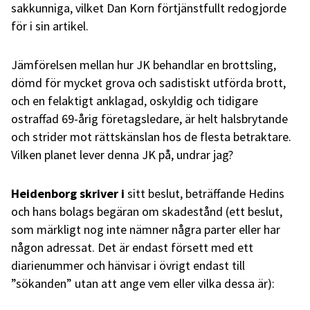
sakkunniga, vilket Dan Korn förtjänstfullt redogjorde
för i sin artikel.
Jämförelsen mellan hur JK behandlar en brottsling,
dömd för mycket grova och sadistiskt utförda brott,
och en felaktigt anklagad, oskyldig och tidigare
ostraffad 69-årig företagsledare, är helt halsbrytande
och strider mot rättskänslan hos de flesta betraktare.
Vilken planet lever denna JK på, undrar jag?
Heidenborg skriver i
sitt beslut, beträffande Hedins
och hans bolags begäran om skadestånd (ett beslut,
som märkligt nog inte nämner några parter eller har
någon adressat. Det är endast försett med ett
diarienummer och hänvisar i övrigt endast till
”sökanden” utan att ange vem eller vilka dessa är):