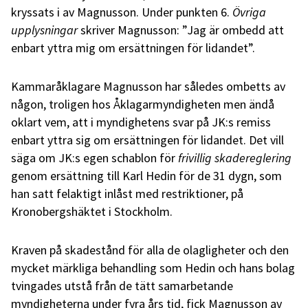
kryssats i av Magnusson. Under punkten 6.
Övriga
upplysningar
skriver Magnusson: ”Jag är ombedd att
enbart yttra mig om ersättningen för lidandet”.
Kammaråklagare Magnusson har således ombetts av
någon, troligen hos Åklagarmyndigheten men ändå
oklart vem, att i myndighetens svar på JK:s remiss
enbart yttra sig om ersättningen för lidandet. Det vill
säga om JK:s egen schablon för
frivillig skadereglering
genom ersättning till Karl Hedin för de 31 dygn, som
han satt felaktigt inlåst med restriktioner, på
Kronobergshäktet i Stockholm.
Kraven på skadestånd för alla de olagligheter och den
mycket märkliga behandling som Hedin och hans bolag
tvingades utstå från de tätt samarbetande
myndigheterna under fyra års tid, fick Magnusson av