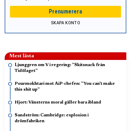
Prenumerera
SKAPA KONTO
Mest lästa
Ljunggren om V i regering: ”Skitsnack från
Tidölaget”
Pourmokhtari mot AiP-chefen: ”You can’t make
this shit up”
Hjort: Vänsterns moral gäller bara ibland
Sandström: Cambridge: explosion i
drömfabriken