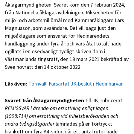
Åklagarmyndigheten. Svaret kom den 7 februari 2024,
från Nationella åklagaravdelningen, Riksenheten för
miljö- och arbetsmiljömål med Kammaråklagare Lars
Magnusson, som avsändare. Det vill säga just den
miljöåklagare som ansvarat för Hedinärendets
handläggning under fyra år och vars åtal totalt hade
ogillats i en osedvanligt tydligt skriven dom i
Västmanlands tingsrätt, den 19 mars 2021 bekräftad av
Svea hovrätt den 14 oktober 2022.
Läs även:
Törnvall: Farsartat JK-beslut i Hedinhärvan
Svaret från Åklagarmyndigheten
till JK, rubricerat:
REMISSVAR i ärende om ersättning enligt lagen
(1998:714) om ersättning vid frihetsberövanden och
andra tvångsåtgärder
lämnades på en förtryckt
blankett om fyra A4-sidor, där ett antal rutor hade