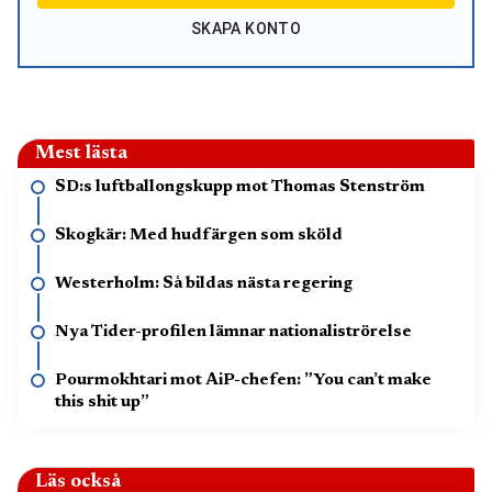
SKAPA KONTO
Mest lästa
SD:s luftballongskupp mot Thomas Stenström
Skogkär: Med hudfärgen som sköld
Westerholm: Så bildas nästa regering
Nya Tider-profilen lämnar nationaliströrelse
Pourmokhtari mot AiP-chefen: ”You can’t make
this shit up”
Läs också