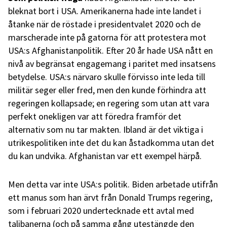
bleknat bort i USA. Amerikanerna hade inte landet i
åtanke när de röstade i presidentvalet 2020 och de
marscherade inte på gatorna för att protestera mot
USA:s Afghanistanpolitik. Efter 20 år hade USA nått en
nivå av begränsat engagemang i paritet med insatsens
betydelse. USA:s närvaro skulle förvisso inte leda till
militär seger eller fred, men den kunde förhindra att
regeringen kollapsade; en regering som utan att vara
perfekt onekligen var att föredra framför det
alternativ som nu tar makten. Ibland är det viktiga i
utrikespolitiken inte det du kan åstadkomma utan det
du kan undvika. Afghanistan var ett exempel härpå.
Men detta var inte USA:s politik. Biden arbetade utifrån
ett manus som han ärvt från Donald Trumps regering,
som i februari 2020 undertecknade ett avtal med
talibanerna (och på samma gång utestängde den