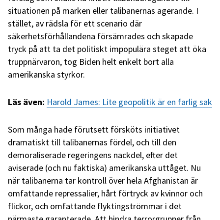
situationen på marken eller talibanernas agerande. I
stället, av rädsla för ett scenario där
säkerhetsförhållandena försämrades och skapade
tryck på att ta det politiskt impopulära steget att öka
truppnärvaron, tog Biden helt enkelt bort alla
amerikanska styrkor.
Läs även:
Harold James: Lite geopolitik är en farlig sak
Som många hade förutsett försköts initiativet
dramatiskt till talibanernas fördel, och till den
demoraliserade regeringens nackdel, efter det
aviserade (och nu faktiska) amerikanska uttåget. Nu
när talibanerna tar kontroll över hela Afghanistan är
omfattande repressalier, hårt förtryck av kvinnor och
flickor, och omfattande flyktingströmmar i det
närmaste garanterade. Att hindra terrorgrupper från