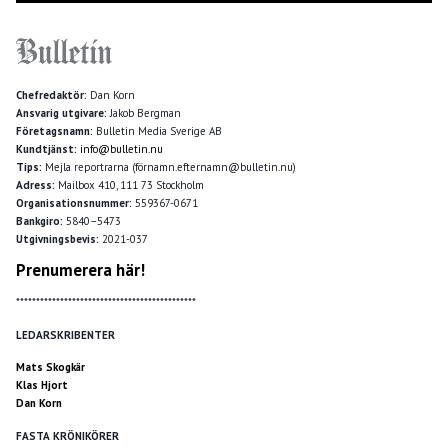
Chefredaktör:
Dan Korn
Ansvarig utgivare:
Jakob Bergman
Företagsnamn:
Bulletin Media Sverige AB
Kundtjänst:
info@bulletin.nu
Tips:
Mejla reportrarna (förnamn.efternamn@bulletin.nu)
Adress:
Mailbox 410, 111 73 Stockholm
Organisationsnummer:
559367-0671
Bankgiro:
5840–5473
Utgivningsbevis:
2021-037
Prenumerera här!
*********************************************
LEDARSKRIBENTER
Mats Skogkär
Klas Hjort
Dan Korn
FASTA KRÖNIKÖRER