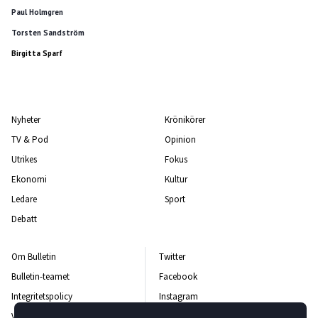
Paul Holmgren
Torsten Sandström
Birgitta Sparf
Nyheter
Krönikörer
TV & Pod
Opinion
Utrikes
Fokus
Ekonomi
Kultur
Ledare
Sport
Debatt
Om Bulletin
Twitter
Bulletin-teamet
Facebook
Integritetspolicy
Instagram
Vanliga frågor och svar
Kontakta oss