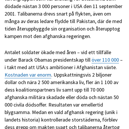
dödade nästan 3 000 personer i USA den 11 september
2001. Talibanerna drevs snart på flykten, även om
många av deras ledare flydde till Pakistan, där de med
tiden återuppbyggde sin organisation och återupptog
kampen mot den afghanska regeringen.
Antalet soldater ökade med åren – vid ett tillfälle
under Barack Obamas presidentskap till
över 110 000
–
i takt med att USA:s ambitioner i Afghanistan växte.
Kostnaden var enorm
. Uppskattningsvis 2 biljoner
dollar och nära 2 500 amerikanska liv, fler än 1 100 av
dess koalitionspartners liv samt upp till 70 000
afghanska militära skadade eller döda och nästan 50
000 civila dödsoffer. Resultaten var emellertid
blygsamma. Medan en vald afghansk regering (unik i
landets historia) kontrollerade storstäderna, förblev
dess grepp om makten svagt och talibanerna återtog