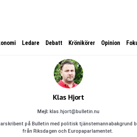
konomi
Ledare
Debatt
Krönikörer
Opinion
Fok
Klas Hjort
Mejl:
klas.hjort@bulletin.nu
arskribent på Bulletin med politisk tjänstemannabakgrund 
från Riksdagen och Europaparlamentet.