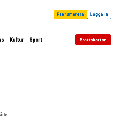
Prenumerera
Logga in
us
Kultur
Sport
Brottskartan
både