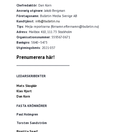
Chefredaktör:
Dan Korn
Ansvarig utgivare:
Jakob Bergman
Företagsnamn:
Bulletin Media Sverige AB
Kundtjänst:
info@bulletin.nu
Tips:
Mejla reportrarna (förnamn.efternamn@bulletin.nu)
Adress:
Mailbox 410, 111 73 Stockholm
Organisationsnummer:
559367-0671
Bankgiro:
5840–5473
Utgivningsbevis:
2021-037
Prenumerera här!
*********************************************
LEDARSKRIBENTER
Mats Skogkär
Klas Hjort
Dan Korn
FASTA KRÖNIKÖRER
Paul Holmgren
Torsten Sandström
Birgitta Sparf