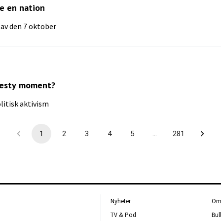
e en nation
av den 7 oktober
mnesty moment?
olitisk aktivism
1
2
3
4
5
…
281
Nyheter
Om 
TV & Pod
Bul