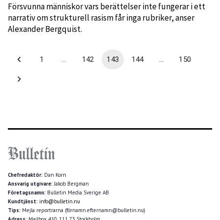
Försvunna människor vars berättelser inte fungerar i ett
narrativ om strukturell rasism får inga rubriker, anser
Alexander Bergquist.
1
…
142
143
144
…
150
Chefredaktör:
Dan Korn
Ansvarig utgivare:
Jakob Bergman
Företagsnamn:
Bulletin Media Sverige AB
Kundtjänst:
info@bulletin.nu
Tips:
Mejla reportrarna (förnamn.efternamn@bulletin.nu)
Adress:
Mailbox 410, 111 73 Stockholm