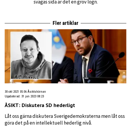
svagas sida är det en grov lögn.
Fler artiklar
30 okt 2021 05:06
Åsiktshörnan
Uppdaterad
:
31 jan 2023 08:23
ÅSIKT: Diskutera SD hederligt
Låt oss gärna diskutera Sverigedemokraterna men låt oss
göra det på en intellektuell hederlig nivå.