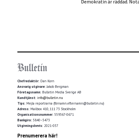
Demokratin är räddad. Notan
Chefredaktör:
Dan Korn
Ansvarig utgivare:
Jakob Bergman
Företagsnamn:
Bulletin Media Sverige AB
Kundtjänst:
info@bulletin.nu
Tips:
Mejla reportrarna (förnamn.efternamn@bulletin.nu)
Adress:
Mailbox 410, 111 73 Stockholm
Organisationsnummer:
559367-0671
Bankgiro:
5840–5473
Utgivningsbevis:
2021-037
Prenumerera här!