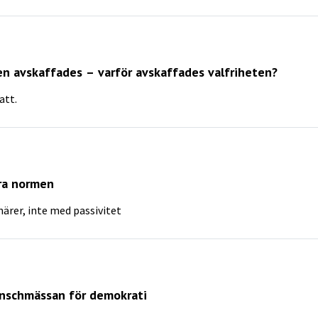
n avskaffades – varför avskaffades valfriheten?
att.
ra normen
ärer, inte med passivitet
anschmässan för demokrati