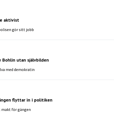
e aktivist
olisen gör sitt jobb
e Bohlin utan självbilden
jälva med demokratin
ngen flyttar in i politiken
ill makt för gängen