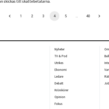
 skickas till skattebetalarna.
1
2
3
4
5
…
40
Nyheter
Om 
TV & Pod
Bul
Utrikes
Int
Ekonomi
Van
Ledare
Rät
Debatt
Job
Krönikörer
Opinion
Fokus