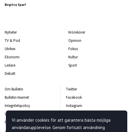
Birgitta Sparf
Nyheter
Krönikörer
TV & Pod
Opinion
Utrikes
Fokus
Ekonomi
Kultur
Ledare
Sport
Debatt
Om Bulletin
Twitter
Bulletin-teamet
Facebook
Integritetspolicy
Instagram
Vanliga frågor och svar
Kontakta oss
Vi använder cookies för att garantera bästa möjliga
Rättelsepolicy
Nyhetsbrev
användarupplevelse. Genom fortsatt användning
Jobba hos oss