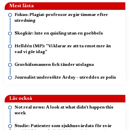
Mest lästa
Fokus: Plagiat-professor avgår timmar efter
utredning
Skogkär: Inte en quisling utan en goebbels
Helldén (MP): ”Vi klarar av att ta emot mer än
vad vi gör idag”
Gruvhålsmannen fick tänder utslagna
Journalist undersökte Arday – utreddes av polis
Läs också
Not real news: A look at what didn’t happen this
week
Studie: Patienter som sjukhusvårdats för svår