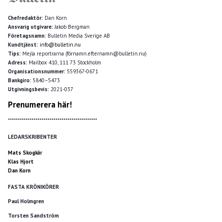
Chefredaktör:
Dan Korn
Ansvarig utgivare:
Jakob Bergman
Företagsnamn:
Bulletin Media Sverige AB
Kundtjänst:
info@bulletin.nu
Tips:
Mejla reportrarna (förnamn.efternamn@bulletin.nu)
Adress:
Mailbox 410, 111 73 Stockholm
Organisationsnummer:
559367-0671
Bankgiro:
5840–5473
Utgivningsbevis:
2021-037
Prenumerera här!
*********************************************
LEDARSKRIBENTER
Mats Skogkär
Klas Hjort
Dan Korn
FASTA KRÖNIKÖRER
Paul Holmgren
Torsten Sandström