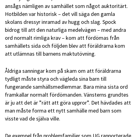
ansågs nämligen av samhället som något auktoritärt.
Hotbilden var historisk –
det vill säga
den gamla
skolans dressyr inramad av hugg och slag. Spock
bidrog till att den naturliga medelvägen – med andra
ord normalt rimliga krav – kom att fördömas från
samhällets sida och följden blev att föräldrarna kom
att utlämnas till barnens maktutövning.
Åldriga sanningar kom på skam om att föräldrarna
tydligt måste styra och vägleda sina barn till
fungerande samhällsmedlemmar. Bara mina sista ord
framkallar normalt fördömanden. Vänsterns grundtes
är ju att det är ”rätt att göra uppror”. Det hävdades att
man måste forma ett nytt samhälle med barn som
visste vad de själva ville.
De exempel från problemfamiljer som UG rapporterade