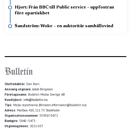
Hjort: Från BBC till Public service – uppfostran
före opartiskhet
Sandström: Woke – en auktoritär samhällsvind
Chefredaktör:
Dan Korn
Ansvarig utgivare:
Jakob Bergman
Företagsnamn:
Bulletin Media Sverige AB
Kundtjänst:
info@bulletin.nu
Tips:
Mejla reportrarna (förnamn.efternamn@bulletin.nu)
Adress:
Mailbox 410, 111 73 Stockholm
Organisationsnummer:
559367-0671
Bankgiro:
5840–5473
Utgivningsbevis:
2021-037