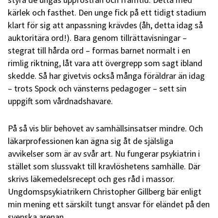
kärlek och fasthet. Den unge fick på ett tidigt stadium
klart för sig att anpassning krävdes (åh, detta idag så
auktoritära ord!). Bara genom tillrättavisningar –
stegrat till hårda ord – formas barnet normalt i en
rimlig riktning, låt vara att övergrepp som sagt ibland
skedde. Så har givetvis också många föräldrar än idag
– trots Spock och vänsterns pedagoger – sett sin
uppgift som vårdnadshavare.
På så vis blir behovet av samhällsinsatser mindre. Och
läkarprofessionen kan ägna sig åt de själsliga
avvikelser som är av svår art. Nu fungerar psykiatrin i
stället som slussvakt till kravlöshetens samhälle. Där
skrivs läkemedelsrecept och ges råd i massor.
Ungdomspsykiatrikern Christopher Gillberg bär enligt
min mening ett särskilt tungt ansvar för eländet på den
svenska arenan.