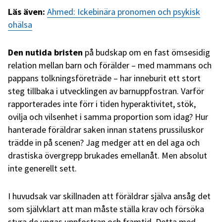
Läs även:
Ahmed: Ickebinära pronomen och psykisk
ohälsa
Den nutida bristen
på budskap om en fast ömsesidig
relation mellan barn och förälder – med mammans och
pappans tolkningsföreträde – har inneburit ett stort
steg tillbaka i utvecklingen av barnuppfostran. Varför
rapporterades inte förr i tiden hyperaktivitet, stök,
ovilja och vilsenhet i samma proportion som idag? Hur
hanterade föräldrar saken innan statens prussiluskor
trädde in på scenen? Jag medger att en del aga och
drastiska övergrepp brukades emellanåt. Men absolut
inte generellt sett.
I huvudsak var skillnaden att föräldrar själva ansåg det
som självklart att man måste ställa krav och försöka
styra de ungas uppfostran och framtid. Detta med