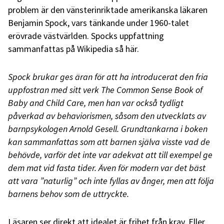
problem är den vänsterinriktade amerikanska läkaren
Benjamin Spock, vars tänkande under 1960-talet
erövrade västvärlden. Spocks uppfattning
sammanfattas på Wikipedia så här.
Spock brukar ges äran för att ha introducerat den fria
uppfostran med sitt verk The Common Sense Book of
Baby and Child Care, men han var också tydligt
påverkad av behaviorismen, såsom den utvecklats av
barnpsykologen Arnold Gesell. Grundtankarna i boken
kan sammanfattas som att barnen själva visste vad de
behövde, varför det inte var adekvat att till exempel ge
dem mat vid fasta tider. Även för modern var det bäst
att vara ”naturlig” och inte fyllas av ånger, men att följa
barnens behov som de uttryckte.
Läsaren ser direkt att idealet är frihet från krav. Eller