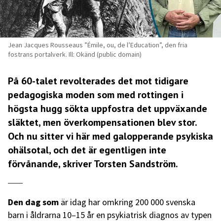
Jean Jacques Rousseaus ”Émile, ou, de l’Education”, den fria
fostrans portalverk. Ill: Okänd (public domain)
På 60-talet revolterades det mot tidigare
pedagogiska moden som med rottingen i
högsta hugg sökta uppfostra det uppväxande
släktet, men överkompensationen blev stor.
Och nu sitter vi här med galopperande psykiska
ohälsotal, och det är egentligen inte
förvånande, skriver Torsten Sandström.
Den dag som
är idag har o
mkring 200 000 svenska
barn i
åldrarna
10–15 år en
psykiatrisk
diagnos av typen