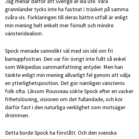
Jag menar därför att Sverige är illa ute. Våra
grannländer tycks inte ha fastnat i träsket på samma
svåra vis. Förklaringen till deras bättre utfall är enligt
min mening helt enkelt mer förnuft och mindre
vänsteridealism.
Spock menade sannolikt väl med sin idé om fri
barnuppfostran. Den var för övrigt inte fullt så enkel
som Wikipedias sammanfattning antyder. Men han
tänkte enligt min mening allvarligt fel genom att välja
en ytterlighetsposition. Det gör nämligen vänsterns
folk ofta. Liksom Rousseau sökte Spock efter en vacker
frihetslösning, visionen om det fulländade, och kör
därför fast i den naturliga verklighet som motsäger
drömmen.
Detta borde Spock ha förstått. Och den svenska