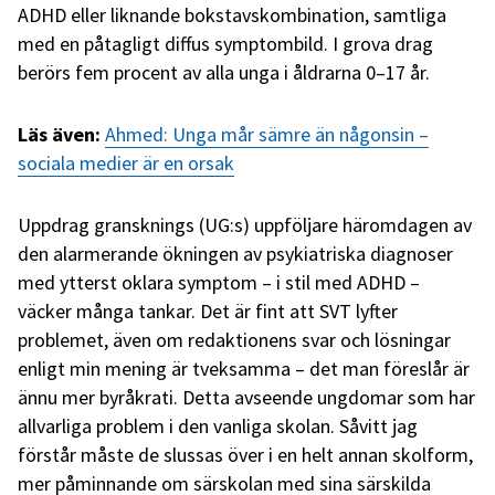
ADHD eller liknande
bokstavskombination
,
samtliga
med en
påtagligt diffus symptombild. I grova drag
berörs
fem procent
av
alla
unga i
åldrarna
0–17 år.
Läs även:
Ahmed: Unga mår sämre än någonsin –
sociala medier är en orsak
Uppdrag gransknings (UG:s) uppföljare häromdagen av
den alarmerande ökningen av psykiatriska diagnoser
med ytterst oklara symptom – i stil med ADHD –
väcker många tankar. Det är fint att SVT lyfter
problemet, även om redaktionens svar och lösningar
enligt min mening är tveksamma
–
d
et man föreslår är
ännu mer byråkrati. Detta avseende ungdomar som har
allvarliga problem i den vanliga skolan. Såvitt jag
förstår måste de slussas över i en helt annan skolform,
mer påminnande om särskolan med sina särskilda