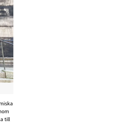
amiska
 inom
 till