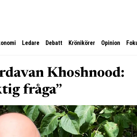
konomi
Ledare
Debatt
Krönikörer
Opinion
Fok
rdavan Khoshnood:
ktig fråga”