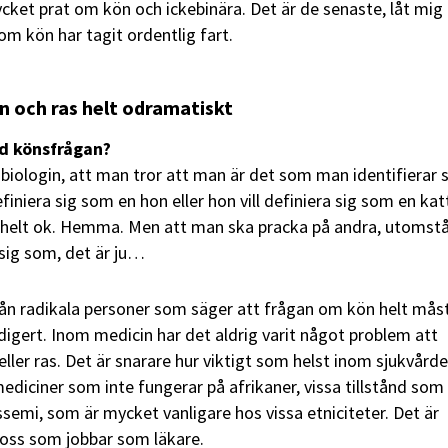
ycket prat om kön och ickebinära. Det är de senaste, låt mig 
om kön har tagit ordentlig fart.
n och ras helt odramatiskt
d könsfrågan?
 biologin, att man tror att man är det som man identifierar 
iniera sig som en hon eller hon vill definiera sig som en katt
är helt ok. Hemma. Men att man ska pracka på andra, utomst
sig som, det är ju…
från radikala personer som säger att frågan om kön helt mås
igert. Inom medicin har det aldrig varit något problem att
eller ras. Det är snarare hur viktigt som helst inom sjukvård
ediciner som inte fungerar på afrikaner, vissa tillstånd som
semi, som är mycket vanligare hos vissa etniciteter. Det är
r oss som jobbar som läkare.