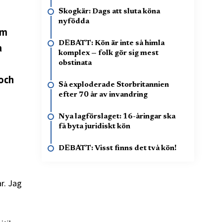
Skogkär: Dags att sluta köna
nyfödda
om
DEBATT: Kön är inte så himla
a
komplex — folk gör sig mest
obstinata
och
Så exploderade Storbritannien
efter 70 år av invandring
Nya lagförslaget: 16-åringar ska
få byta juridiskt kön
DEBATT: Visst finns det två kön!
r. Jag