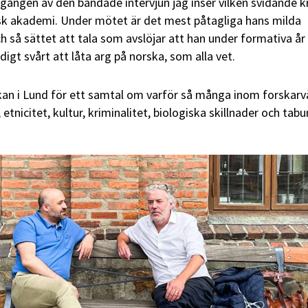
gången av den bandade intervjun jag inser vilken svidande kr
k akademi. Under mötet är det mest påtagliga hans milda
h så sättet att tala som avslöjar att han under formativa år
digt svårt att låta arg på norska, som alla vet.
kan i Lund för ett samtal om varför så många inom forskarv
etnicitet, kultur, kriminalitet, biologiska skillnader och tabu