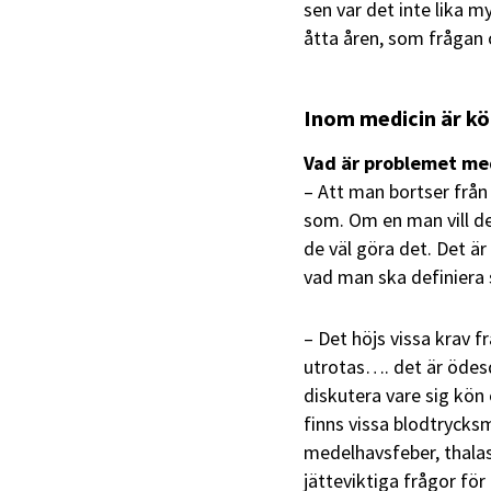
sen var det inte lika m
åtta åren, som frågan 
Inom medicin är kö
Vad är problemet me
– Att man bortser från
som. Om en man vill def
de väl göra det. Det 
vad man ska definiera 
– Det höjs vissa krav 
utrotas…. det är ödesd
diskutera vare sig kön 
finns vissa blodtrycksm
medelhavsfeber, thalas
jätteviktiga frågor fö