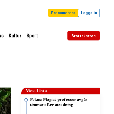
Prenumerera
Logga in
us
Kultur
Sport
Brottskartan
Mest lästa
Fokus: Plagiat-professor avgår
timmar efter utredning