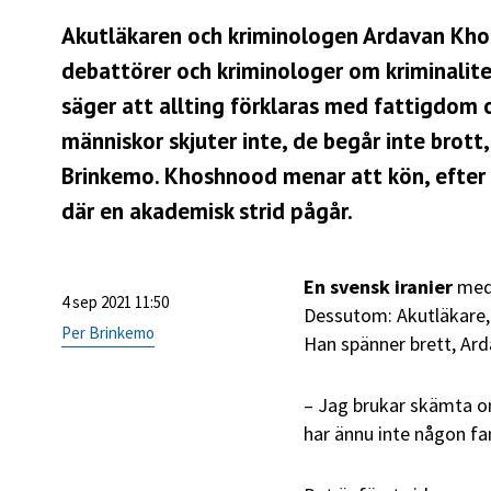
Akutläkaren och kriminologen Ardavan Kh
debattörer och kriminologer om kriminalite
säger att allting förklaras med fattigdom o
människor skjuter inte, de begår inte brott
Brinkemo. Khoshnood menar att kön, efter e
där en akademisk strid pågår.
En svensk iranier
med 
4 sep 2021 11:50
Dessutom: Akutläkare,
Per Brinkemo
Han spänner brett, A
– Jag brukar skämta om
har ännu inte någon fa