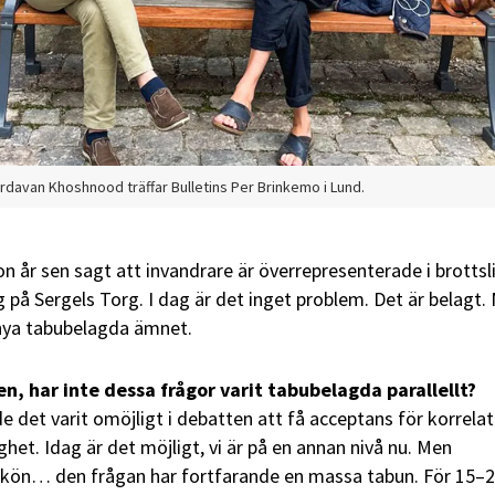
rdavan Khoshnood träffar Bulletins Per Brinkemo i Lund.
n år sen sagt att invandrare är överrepresenterade i brottsl
på Sergels Torg. I dag är det inget problem. Det är belagt.
nya tabubelagda ämnet.
, har inte dessa frågor varit tabubelagda parallellt?
de det varit omöjligt i debatten att få acceptans för korrela
ghet. Idag är det möjligt, vi är på en annan nivå nu. Men
ön… den frågan har fortfarande en massa tabun. För 15–2