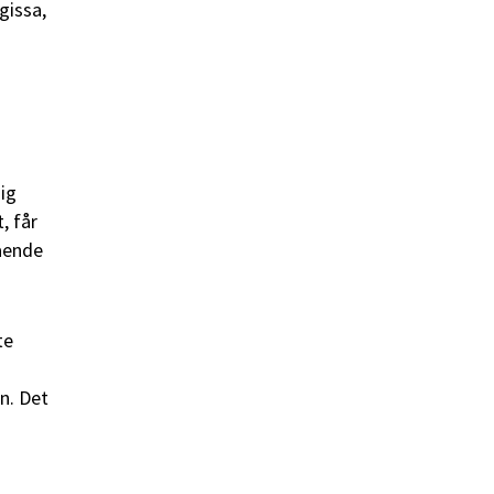
gissa,
sig
, får
ående
te
en. Det