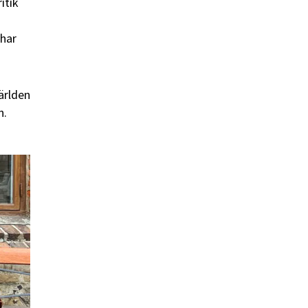
itik
 har
ärlden
n.