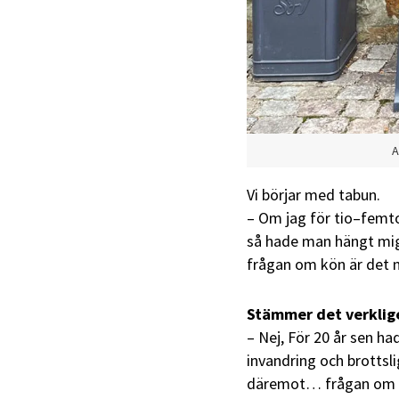
A
Vi börjar med tabun.
– Om jag för tio–femto
så hade man hängt mig 
frågan om kön är det 
Stämmer det verkligen
– Nej, För 20 år sen ha
invandring och brottsli
däremot… frågan om k