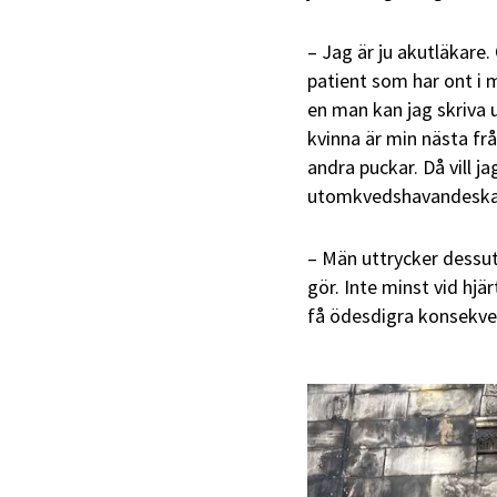
– Jag är ju akutläkare
patient som har ont i m
en man kan jag skriva 
kvinna är min nästa frå
andra puckar. Då vill j
utomkvedshavandeskap
– Män uttrycker dessut
gör. Inte minst vid hjär
få ödesdigra konsekven