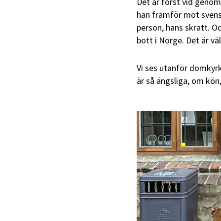
Det är först vid genom
han framför mot svens
person, hans skratt. Oc
bott i Norge. Det är väl
Vi ses utanför domkyr
är så ängsliga, om kön, 