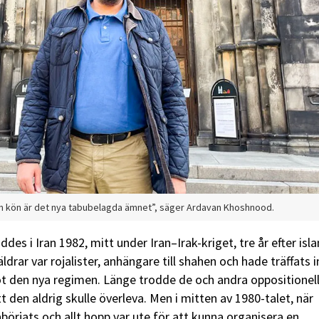
m kön är det nya tabubelagda ämnet”, säger Ardavan Khoshnood.
s i Iran 1982, mitt under Iran–Irak-kriget, tre år efter isl
ldrar var rojalister, anhängare till shahen och hade träffats
den nya regimen. Länge trodde de och andra oppositionella
t den aldrig skulle överleva. Men i mitten av 1980-talet, när
örjats och allt hopp var ute för att kunna organisera en