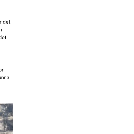
n
r det
n
 det
or
kunna