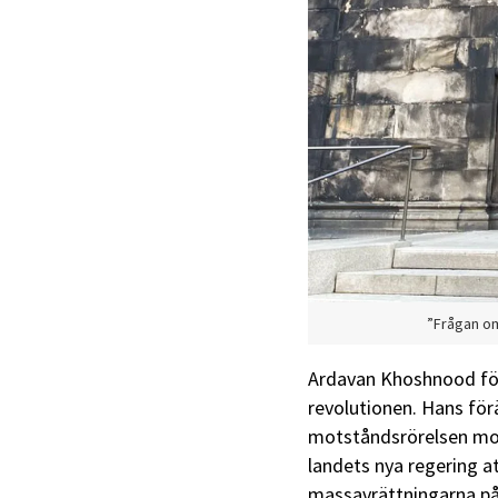
”Frågan o
Ardavan Khoshnood födde
revolutionen. Hans förä
motståndsrörelsen mot 
landets nya regering at
massavrättningarna påb