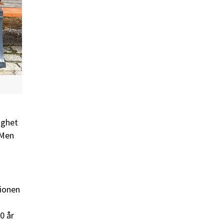
ighet
 Men
tionen
0 år